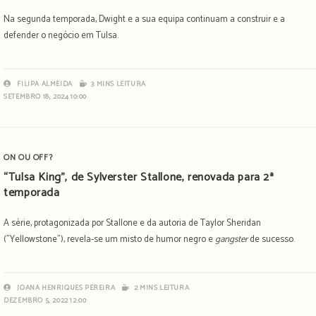
Na segunda temporada, Dwight e a sua equipa continuam a construir e a
defender o negócio em Tulsa.
FILIPA ALMEIDA
3 MINS LEITURA
SETEMBRO 18, 2024 10:00
ON OU OFF?
“Tulsa King”, de Sylverster Stallone, renovada para 2ª
temporada
A série, protagonizada por Stallone e da autoria de Taylor Sheridan
("Yellowstone"), revela-se um misto de humor negro e
gangster
de sucesso.
JOANA HENRIQUES PEREIRA
2 MINS LEITURA
DEZEMBRO 5, 2022 12:00