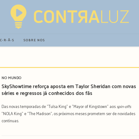
∙C∙R∙Ã∙S
SOBRE NÓS
NO MUNDO
SkyShowtime reforça aposta em Taylor Sheridan com novas
séries e regressos já conhecidos dos fãs
Das novas temporadas de "Tulsa King" e "Mayor of Kingstown" aos
spin-offs
"NOLA King" e "The Madison", os próximos meses prometem ser de novidades
contínuas.