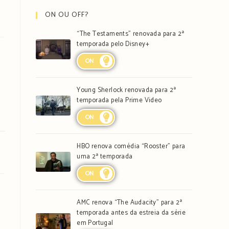
ON OU OFF?
“The Testaments” renovada para 2ª
temporada pelo Disney+
ON
Young Sherlock renovada para 2ª
temporada pela Prime Video
ON
HBO renova comédia “Rooster” para
uma 2ª temporada
ON
AMC renova “The Audacity” para 2ª
temporada antes da estreia da série
em Portugal