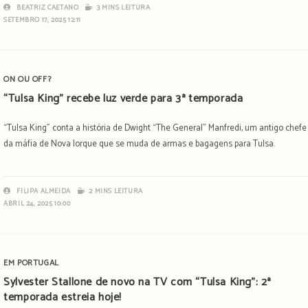
BEATRIZ CAETANO
3 MINS LEITURA
SETEMBRO 17, 2025 12:11
ON OU OFF?
“Tulsa King” recebe luz verde para 3ª temporada
“Tulsa King” conta a história de Dwight “The General” Manfredi, um antigo chefe
da máfia de Nova Iorque que se muda de armas e bagagens para Tulsa.
FILIPA ALMEIDA
2 MINS LEITURA
ABRIL 24, 2025 10:00
EM PORTUGAL
Sylvester Stallone de novo na TV com “Tulsa King”: 2ª
temporada estreia hoje!