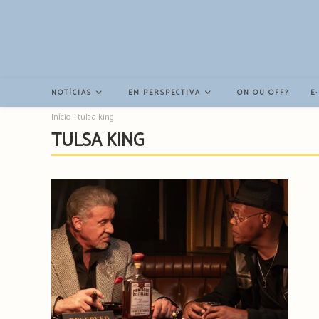
Resultados
da
pesquisa
-
sidebar
NOTÍCIAS
EM PERSPECTIVA
ON OU OFF?
E
Início
-
tulsa king
TULSA KING