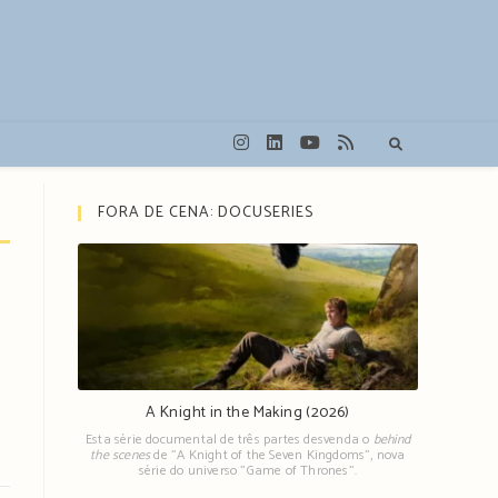
FORA DE CENA: DOCUSERIES
A Knight in the Making (2026)
Esta série documental de três partes desvenda o
behind
the scenes
de "A Knight of the Seven Kingdoms", nova
série do universo "Game of Thrones".