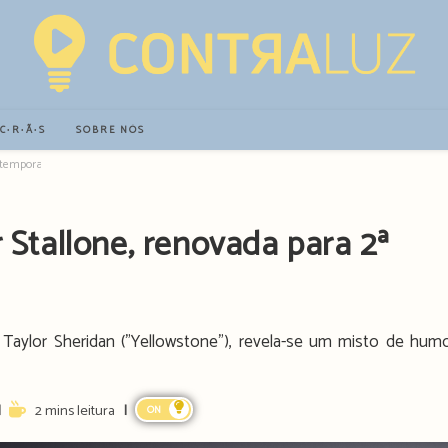
∙C∙R∙Ã∙S
SOBRE NÓS
ª temporada
r Stallone, renovada para 2ª
e Taylor Sheridan ("Yellowstone"), revela-se um misto de hum
Reading
2 mins leitura
ON
time: