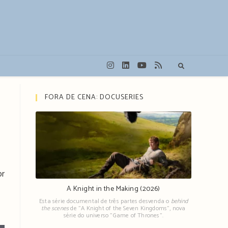
FORA DE CENA: DOCUSERIES
or
A Knight in the Making (2026)
Esta série documental de três partes desvenda o
behind
the scenes
de "A Knight of the Seven Kingdoms", nova
série do universo "Game of Thrones".