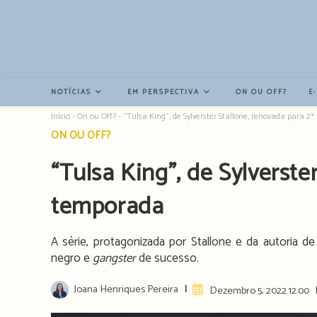
Resultados
da
pesquisa
-
sidebar
NOTÍCIAS
EM PERSPECTIVA
ON OU OFF?
E
Início
-
On ou Off?
-
“Tulsa King”, de Sylverster Stallone, renovada para 2
Post
ON OU OFF?
category:
“Tulsa King”, de Sylverste
temporada
A série, protagonizada por Stallone e da autoria d
negro e
gangster
de sucesso.
Post
Joana Henriques Pereira
Artigo
Dezembro 5, 2022 12:00
author:
publicado: