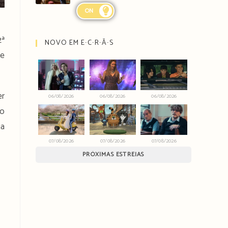
ON
2ª
NOVO EM E∙C∙R∙Ã∙S
ie
er
06/08/2026
06/08/2026
06/08/2026
 o
ga
07/08/2026
07/08/2026
07/08/2026
PRÓXIMAS ESTREIAS