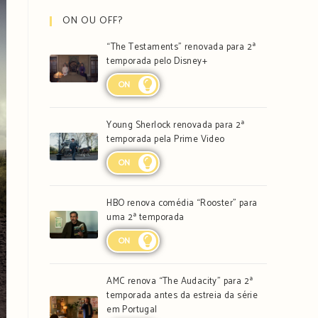
ON OU OFF?
“The Testaments” renovada para 2ª
temporada pelo Disney+
ON
Young Sherlock renovada para 2ª
temporada pela Prime Video
ON
HBO renova comédia “Rooster” para
uma 2ª temporada
ON
AMC renova “The Audacity” para 2ª
temporada antes da estreia da série
em Portugal