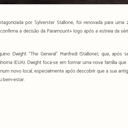
rotagonizada por Sylverster Stallone, foi renovada para uma 
 confirma a decisão da Paramount+ logo após a estreia da sér
quino Dwight “The General” Manfredi (Stallone), que, após s
klahoma (EUA). Dwight foca-se em formar uma nova família que
 num novo local, especialmente após descobrir que a sua anti
u bem-estar.