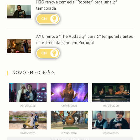
HBO renova comédia “Rooster” para uma 2ª
temporada
ON
AMC renova “The Audacity” para 2ª temporada antes
da estreia da série em Portugal
ON
NOVO EM E∙C∙R∙Ã∙S
06/08/2026
06/08/2026
06/08/2026
07/08/2026
07/08/2026
07/08/2026