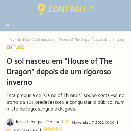
Resultados
da
pesquisa
-
sidebar
Início
-
Em Foco
-
O sol nasceu em “House of The Dragon” depois de um rigoroso in
Post
EM FOCO
category:
O sol nasceu em “House of The
Dragon” depois de um rigoroso
inverno
Esta prequela de "Game of Thrones" soube sentar-se no
trono da sua predecessora e conquistar o público, num
misto de fogo, sangue e dragões.
Post
Joana Henriques Pereira
Artigo
Novembro 7, 2022 09:00
author:
publicado:
Reading
6 mins leitura