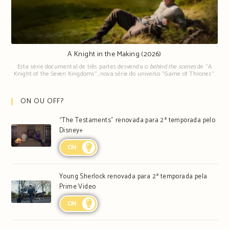
A Knight in the Making (2026)
Esta série documental de três partes desvenda o
behind the scenes
de "A
Knight of the Seven Kingdoms", nova série do universo "Game of Thrones".
ON OU OFF?
“The Testaments” renovada para 2ª temporada pelo
Disney+
ON
Young Sherlock renovada para 2ª temporada pela
Prime Video
ON