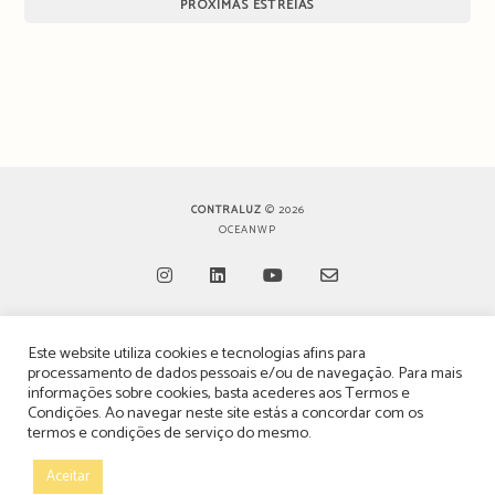
PRÓXIMAS ESTREIAS
CONTRALUZ
© 2026
OCEANWP
Opens
Opens
Opens
Opens
Este website utiliza cookies e tecnologias afins para
in
in
in
in
TERMOS, CONDIÇÕES & POLÍTICA DE PRIVACIDADE
processamento de dados pessoais e/ou de navegação. Para mais
a
a
a
a
informações sobre cookies, basta acederes aos
Termos e
ESTATUTO EDITORIAL
Condições
. Ao navegar neste site estás a concordar com os
new
new
new
new
termos e condições de serviço do mesmo.
tab
tab
tab
tab
POLÍTICA DE PUBLICIDADE E ANÚNCIOS
Aceitar
CONTACTOS