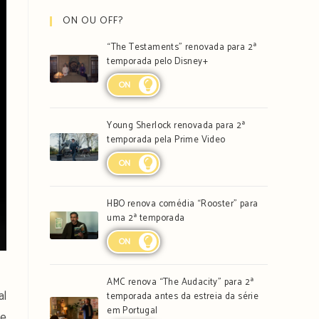
ON OU OFF?
“The Testaments” renovada para 2ª
temporada pelo Disney+
ON
Young Sherlock renovada para 2ª
temporada pela Prime Video
ON
HBO renova comédia “Rooster” para
uma 2ª temporada
ON
AMC renova “The Audacity” para 2ª
al
temporada antes da estreia da série
em Portugal
de