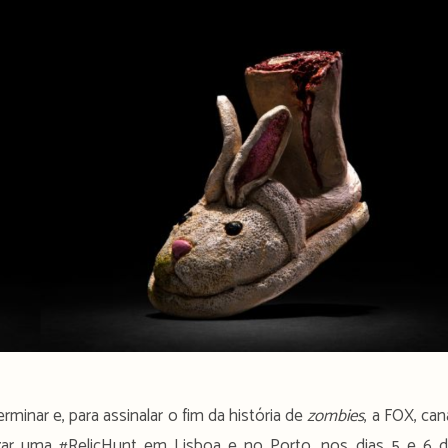
rminar e, para assinalar o fim da história de
zombies
, a FOX, can
izar uma #RelicHunt em Lisboa e no Porto, nos dias 5 e 6 