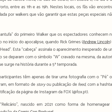
orto, entre as 11h e as 19h. Nestes locais, os fãs vão encontr
ada por walkers que vão garantir que estas peças especiais n
pantufa” do primeiro Walker que os espectadores conhecem 
 no início do apocalipse, quando Rick Grimes (
Andrew Lincoln
)
 Head”. Esta “cabeça” assinala o aparecimento inesperado de 
do se deparam com o símbolo “W” cravado na mesma, da autor
e surge na história durante a 5ª temporada.
s participantes têm apenas de tirar uma fotografia com o “Pé” 
agram, em formato de
story
ou publicação de
feed
, com a hasht
ntificação da página de Instagram da FOX (@fox.pt).
 “Relicário”, nascido em 2021 como forma de homenagear