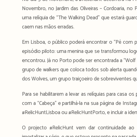
Novembro, no Jardim das Oliveiras – Cordoaria, no P
uma relíquia de “The Walking Dead” que estará guard
caem nas mãos erradas.
Em Lisboa, o público poderá encontrar o “Pé com 
episódio piloto: uma menina que se transformou logo
encontrou. Já no Porto pode ser encontrada a “Wolf
grupo de walkers que coloca todos sob alerta quan
dos Wolves, um grupo traiçoeiro de sobreviventes qu
Para se habilitarem a levar as relíquias para casa o
com a “Cabeça” e partilhá-la na sua página de Inst
#RelicHuntLisboa ou #RelicHuntPorto, e incluir a ide
O projecto #RelicHunt vem dar continuidade ao