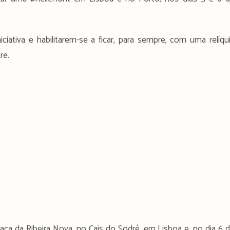
ciativa e habilitarem-se a ficar, para sempre, com uma relíqu
re.
ça da Ribeira Nova, no Cais do Sodré, em Lisboa e, no dia 6 