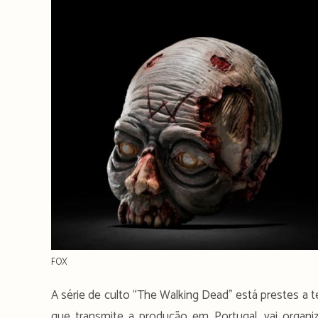
FOX
A série de culto “The Walking Dead” está prestes a te
que transmite a produção em Portugal, vai organ