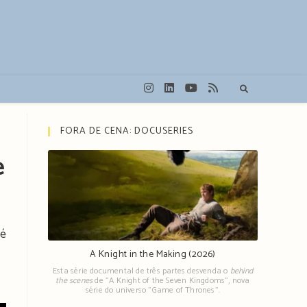
FORA DE CENA: DOCUSERIES
e
 é
A Knight in the Making (2026)
Esta série documental de três partes desvenda o
behind
the scenes
de "A Knight of the Seven Kingdoms", nova
série do universo "Game of Thrones".