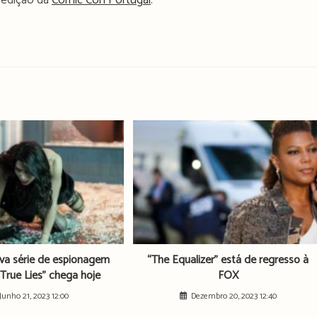
a edição da
Comic Con Portugal
.
a série de espionagem
“The Equalizer” está de regresso à
True Lies” chega hoje
FOX
Junho 21, 2023 12:00
Dezembro 20, 2023 12:40