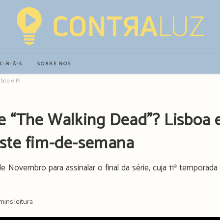
∙C∙R∙Ã∙S
SOBRE NÓS
isboa e Porto recebem “caçada” este fim-de-semana
de “The Walking Dead”? Lisboa 
este fim-de-semana
e Novembro para assinalar o final da série, cuja 11ª temporada
ng
mins leitura