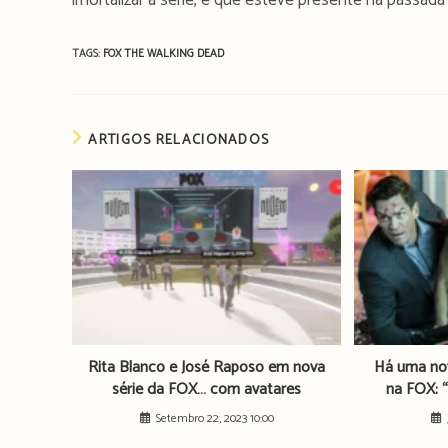
imortalizar a série, e que esteve presente na passad
TAGS:
FOX
THE WALKING DEAD
ARTIGOS RELACIONADOS
Rita Blanco e José Raposo em nova
Há uma nov
série da FOX… com avatares
na FOX: “
Setembro 22, 2023 10:00