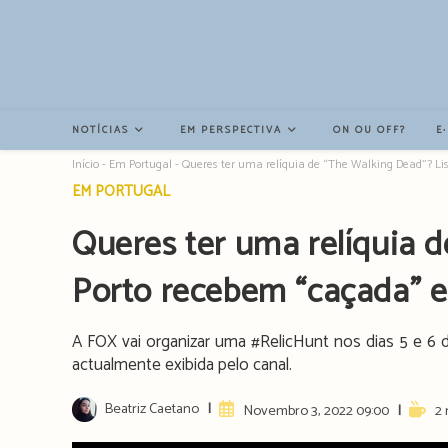
Resultados
da
pesquisa
-
sidebar
NOTÍCIAS
EM PERSPECTIVA
ON OU OFF?
E
Início
-
Em Portugal
-
Queres ter uma relíquia de “The Walking Dead”? L
Post
EM PORTUGAL
category:
Queres ter uma relíquia 
Porto recebem “caçada” 
A FOX vai organizar uma #RelicHunt nos dias 5 e 6 d
actualmente exibida pelo canal.
Post
Beatriz Caetano
Artigo
Readi
Novembro 3, 2022 09:00
2 
author:
publicado:
time: