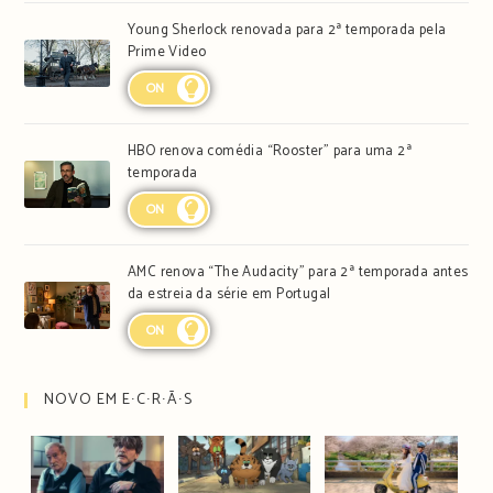
Young Sherlock renovada para 2ª temporada pela
Prime Video
ON
HBO renova comédia “Rooster” para uma 2ª
temporada
ON
AMC renova “The Audacity” para 2ª temporada antes
da estreia da série em Portugal
ON
NOVO EM E∙C∙R∙Ã∙S