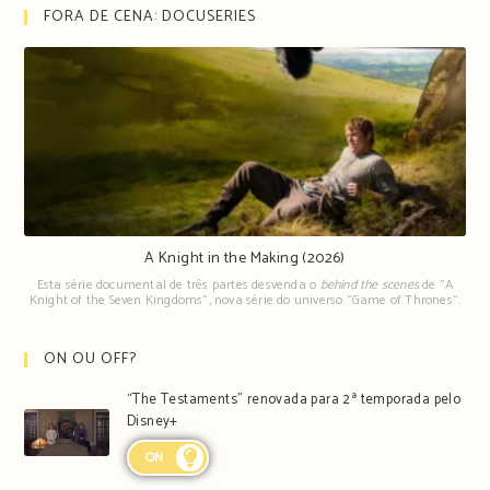
FORA DE CENA: DOCUSERIES
A Knight in the Making (2026)
Esta série documental de três partes desvenda o
behind the scenes
de "A
Knight of the Seven Kingdoms", nova série do universo "Game of Thrones".
ON OU OFF?
“The Testaments” renovada para 2ª temporada pelo
Disney+
ON