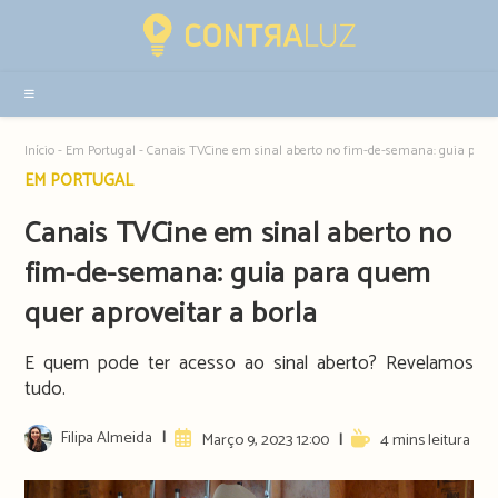
Resultados
da
pesquisa
-
sidebar
Início
-
Em Portugal
-
Canais TVCine em sinal aberto no fim-de-semana: guia para 
Post
EM PORTUGAL
category:
Canais TVCine em sinal aberto no
fim-de-semana: guia para quem
quer aproveitar a borla
E quem pode ter acesso ao sinal aberto? Revelamos
tudo.
Post
Filipa Almeida
Artigo
Reading
Março 9, 2023 12:00
4 mins leitura
author:
publicado:
time: