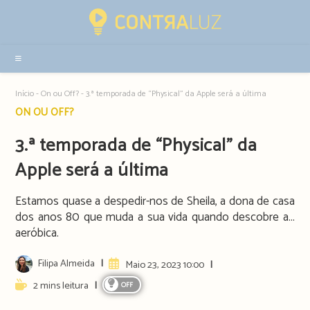
Resultados
da
pesquisa
-
sidebar
Início
-
On ou Off?
-
3.ª temporada de “Physical” da Apple será a última
Post
ON OU OFF?
category:
3.ª temporada de “Physical” da
Apple será a última
Estamos quase a despedir-nos de Sheila, a dona de casa
dos anos 80 que muda a sua vida quando descobre a...
aeróbica.
Post
Filipa Almeida
Artigo
Maio 23, 2023 10:00
author:
publicado:
Reading
2 mins leitura
OFF
time: