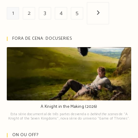
1
2
3
4
5
Próxima página
FORA DE CENA: DOCUSERIES
A Knight in the Making (2026)
Esta série documental de três partes desvenda o
behind the scenes
de "A
Knight of the Seven Kingdoms", nova série do universo "Game of Thrones".
ON OU OFF?