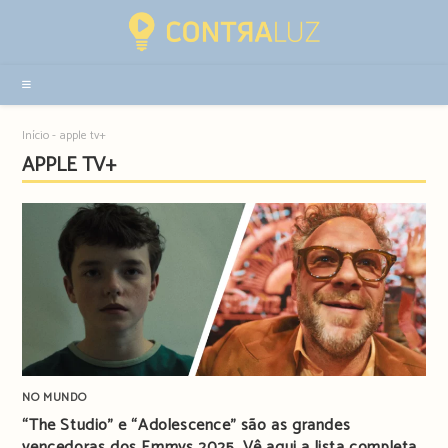
Resultados
da
pesquisa
-
sidebar
Início
-
apple tv+
APPLE TV+
NO MUNDO
“The Studio” e “Adolescence” são as grandes
vencedoras dos Emmys 2025. Vê aqui a lista completa