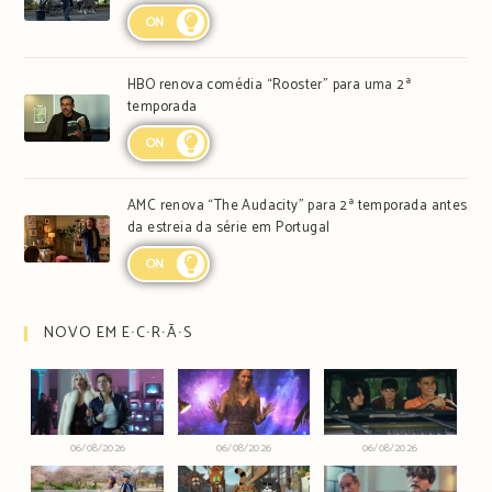
ON
HBO renova comédia “Rooster” para uma 2ª
temporada
ON
AMC renova “The Audacity” para 2ª temporada antes
da estreia da série em Portugal
ON
NOVO EM E∙C∙R∙Ã∙S
06/08/2026
06/08/2026
06/08/2026