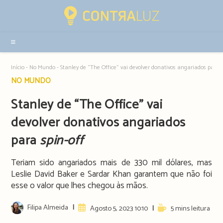
Resultados
da
pesquisa
-
sidebar
Início
-
No Mundo
-
Stanley de “The Office” vai devolver donativos angariados para s
Post
NO MUNDO
category:
Stanley de “The Office” vai
devolver donativos angariados
para
spin-off
Teriam sido angariados mais de 330 mil dólares, mas
Leslie David Baker e Sardar Khan garantem que não foi
esse o valor que lhes chegou às mãos.
Post
Filipa Almeida
Artigo
Reading
Agosto 5, 2023 10:10
5 mins leitura
author:
publicado:
time: