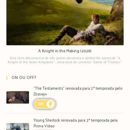
A Knight in the Making (2026)
Esta série documental de três partes desvenda o
behind the scenes
de "A
Knight of the Seven Kingdoms", nova série do universo "Game of Thrones".
ON OU OFF?
“The Testaments” renovada para 2ª temporada pelo
Disney+
ON
Young Sherlock renovada para 2ª temporada pela
Prime Video