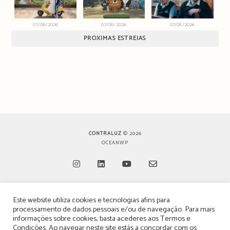
07/08/2026
07/08/2026
07/08/2026
PRÓXIMAS ESTREIAS
CONTRALUZ
© 2026
OCEANWP
Opens
Opens
Opens
Opens
Este website utiliza cookies e tecnologias afins para
in
in
in
in
TERMOS, CONDIÇÕES & POLÍTICA DE PRIVACIDADE
processamento de dados pessoais e/ou de navegação. Para mais
a
a
a
a
informações sobre cookies, basta acederes aos
Termos e
ESTATUTO EDITORIAL
Condições
. Ao navegar neste site estás a concordar com os