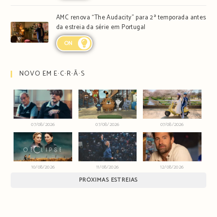
AMC renova “The Audacity” para 2ª temporada antes
da estreia da série em Portugal
ON
NOVO EM E∙C∙R∙Ã∙S
07/08/2026
07/08/2026
07/08/2026
10/08/2026
11/08/2026
12/08/2026
PRÓXIMAS ESTREIAS