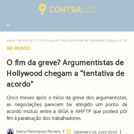
Resultados
da
pesquisa
-
sidebar
Início
-
No Mundo
-
O fim da greve? Argumentistas de Hollywood chegam a “tentati
Post
NO MUNDO
category:
O fim da greve? Argumentistas de
Hollywood chegam a “tentativa de
acordo”
Cinco meses após o início da greve dos argumentistas,
as negociações parecem ter atingido um ponto de
acordo mútuo entre a WGA e AMPTP que poderá pôr
fim à paralisação dos trabalhadores.
Post
Joana Henriques Pereira
Artigo
Setembro 26, 2023 00:07