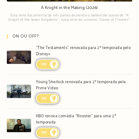
A Knight in the Making (2026)
Esta série documental de três partes desvenda o
behind the scenes
de "A
Knight of the Seven Kingdoms", nova série do universo "Game of Thrones".
ON OU OFF?
“The Testaments” renovada para 2ª temporada pelo
Disney+
ON
Young Sherlock renovada para 2ª temporada pela
Prime Video
ON
HBO renova comédia “Rooster” para uma 2ª
temporada
ON