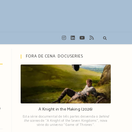
FORA DE CENA: DOCUSERIES
a
A Knight in the Making (2026)
Esta série documental de três partes desvenda o
behind
the scenes
de "A Knight of the Seven Kingdoms", nova
série do universo "Game of Thrones".