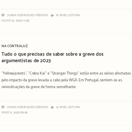
JOANA HENRIQUES PEREIRA
10 MINS LEITURA
JULHO 13, 2023 17:48
NA CONTRALUZ
Tudo o que precisas de saber sobre a greve dos
argumentistas de 2023
"Yellowjackets", "Cobra Kai" e "Stranger Things" estão entre as séries afectadas
pelo impacto da greve levada a cabo pela WGA. Em Portugal, sentem-se as
reivindicações da greve de forma semelhante.
JOANA HENRIQUES PEREIRA
21 MINS LEITURA
MAIO 9, 2023 08:59