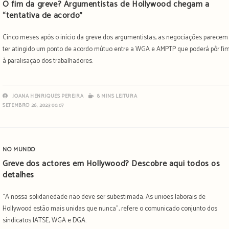
O fim da greve? Argumentistas de Hollywood chegam a
“tentativa de acordo”
Cinco meses após o início da greve dos argumentistas, as negociações parecem
ter atingido um ponto de acordo mútuo entre a WGA e AMPTP que poderá pôr fi
à paralisação dos trabalhadores.
JOANA HENRIQUES PEREIRA
8 MINS LEITURA
SETEMBRO 26, 2023 00:07
NO MUNDO
Greve dos actores em Hollywood? Descobre aqui todos os
detalhes
“A nossa solidariedade não deve ser subestimada. As uniões laborais de
Hollywood estão mais unidas que nunca”, refere o comunicado conjunto dos
sindicatos IATSE, WGA e DGA.