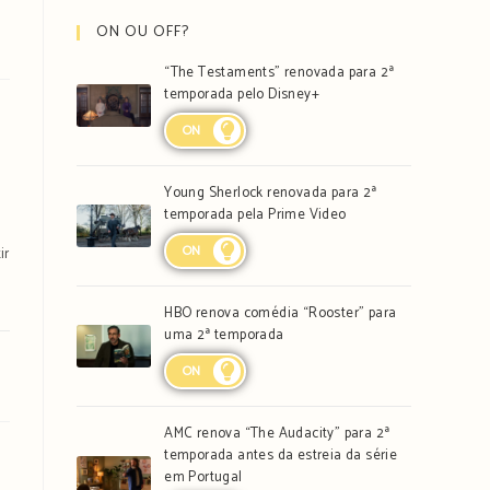
ON OU OFF?
“The Testaments” renovada para 2ª
temporada pelo Disney+
ON
Young Sherlock renovada para 2ª
temporada pela Prime Video
ON
ir
HBO renova comédia “Rooster” para
uma 2ª temporada
ON
AMC renova “The Audacity” para 2ª
temporada antes da estreia da série
em Portugal