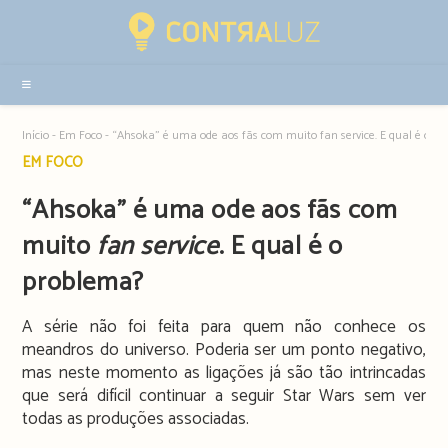
Resultados
da
pesquisa
-
sidebar
Início
-
Em Foco
-
“Ahsoka” é uma ode aos fãs com muito fan service. E qual é o p
Post
EM FOCO
category:
“Ahsoka” é uma ode aos fãs com
muito
fan service
. E qual é o
problema?
A série não foi feita para quem não conhece os
meandros do universo. Poderia ser um ponto negativo,
mas neste momento as ligações já são tão intrincadas
que será difícil continuar a seguir Star Wars sem ver
todas as produções associadas.