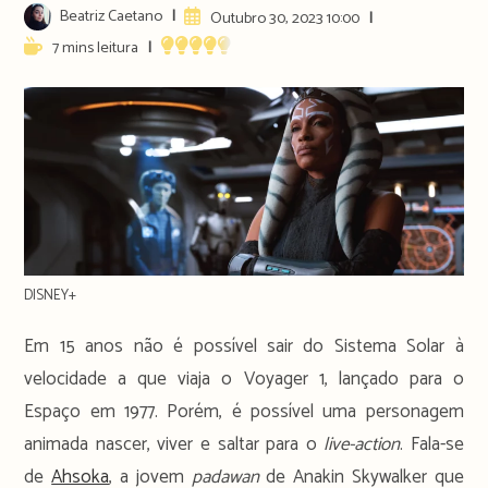
Post
Beatriz Caetano
Artigo
Outubro 30, 2023 10:00
author:
publicado:
Reading
7 mins leitura
time:
DISNEY+
Em 15 anos não é possível sair do Sistema Solar à
velocidade a que viaja o Voyager 1, lançado para o
Espaço em 1977. Porém, é possível uma personagem
animada nascer, viver e saltar para o
live-action
. Fala-se
de
Ahsoka
, a jovem
padawan
de Anakin Skywalker que