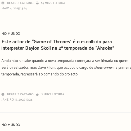
BEATRIZ CAETANO
14 MINS LEITURA
MAIO 4, 2025 13:24
NO MUNDO
Este actor de “Game of Thrones” é o escolhido para
interpretar Baylon Skoll na 2ª temporada de “Ahsoka”
Ainda não se sabe quando a nova temporada começará a ser filmada ou quem
será o realizador, mas Dave Filoni, que ocupou o cargo de
showrunner
na primeir
temporada, regressará ao comando do projecto.
BEATRIZ CAETANO
2 MINS LEITURA
JANEIRO 13, 2025 17:24
NO MUNDO