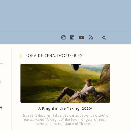
FORA DE CENA: DOCUSERIES
e
he
A Knight in the Making (2026)
Esta série documental de três partes desvenda o
behind
the scenes
de "A Knight of the Seven Kingdoms", nova
série do universo "Game of Thrones".