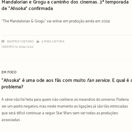
Mandalorian e Grogu a caminho dos cinemas. 2ª temporada
de “Ahsoka” confirmada
“The Mandalorian & Grogu” vai entrar em produção ainda em 2024.
BEATRIZ CAETANO
3 MINS LEITURA
JANEIRO 10, 2024 12:55
EM FOCO
“Ahsoka” é uma ode aos fãs com muito
fan service
. E qual é 
problema?
A série não foi feita para quem não conhece os meandros do universo. Poderia
ser um ponto negativo, mas neste momento as ligações já são tão intrincadas
que será difícil continuar a seguir Star Wars sem ver todas as produções
associadas.