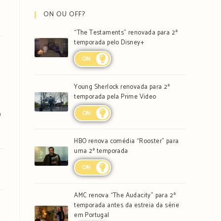
ON OU OFF?
“The Testaments” renovada para 2ª
temporada pelo Disney+
ON
Young Sherlock renovada para 2ª
temporada pela Prime Video
ON
a
HBO renova comédia “Rooster” para
uma 2ª temporada
ON
AMC renova “The Audacity” para 2ª
temporada antes da estreia da série
em Portugal