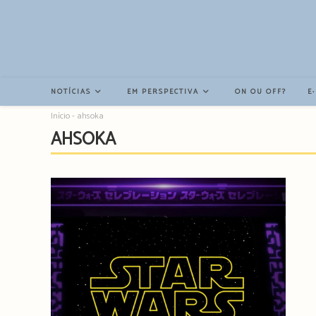
Resultados
da
pesquisa
-
sidebar
NOTÍCIAS
EM PERSPECTIVA
ON OU OFF?
E
Início
-
ahsoka
AHSOKA