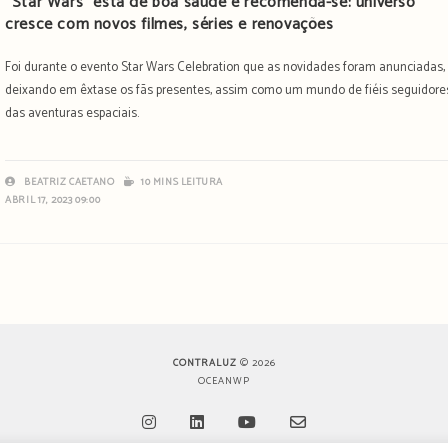
“Star Wars” está de boa saúde e recomenda-se: universo
cresce com novos filmes, séries e renovações
Foi durante o evento Star Wars Celebration que as novidades foram anunciadas,
deixando em êxtase os fãs presentes, assim como um mundo de fiéis seguidore
das aventuras espaciais.
BEATRIZ CAETANO
10 MINS LEITURA
ABRIL 17, 2023 09:00
CONTRALUZ
© 2026
OCEANWP