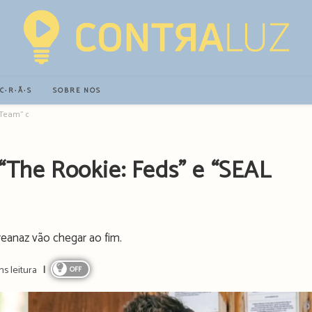
∙C∙R∙Ã∙S
SOBRE NÓS
L Team” canceladas
“The Rookie: Feds” e “SEAL
eanaz vão chegar ao fim.
ns leitura
OFF