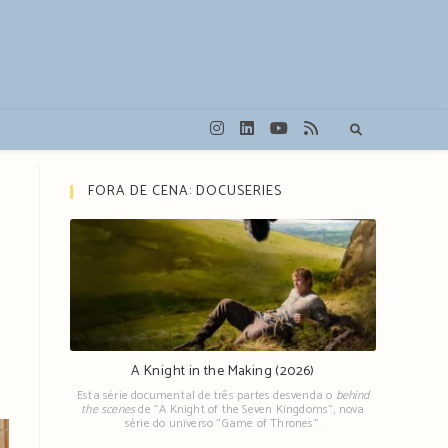
FORA DE CENA: DOCUSERIES
A Knight in the Making (2026)
Esta série documental de três partes desvenda o
behind
the scenes
de "A Knight of the Seven Kingdoms", nova
série do universo "Game of Thrones".