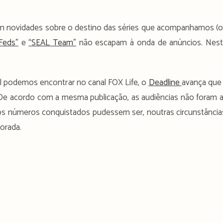
tam novidades sobre o destino das séries que acompanhamos (
Feds”
e
“SEAL Team”
não escapam à onda de anúncios. Nes
l podemos encontrar no canal FOX Life, o
Deadline
avança que
De acordo com a mesma publicação, as audiências não foram 
 os números conquistados pudessem ser, noutras circunstância
orada.