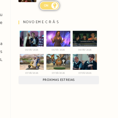
ON
ou
te
NOVO EM E∙C∙R∙Ã∙S
 a
06/08/2026
06/08/2026
06/08/2026
as
s,
07/08/2026
07/08/2026
07/08/2026
PRÓXIMAS ESTREIAS