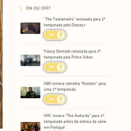
ON OU OFF?
“The Testaments” renovada para 2ª
temporada pelo Disney+
ON
Young Sherlock renovada para 2ª
temporada pela Prime Video
ON
HBO renova comédia “Rooster” para
uma 2ª temporada
ON
AMC renova “The Audacity” para 2ª
temporada antes da estreia da série
em Portugal