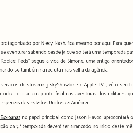
, protagonizado por
Niecy Nash
, fica mesmo por aqui. Para qu
 se aventurar sabendo desde já que só terá uma temporada pa
e Rookie: Feds” segue a vida de Simone, uma antiga orientado
rmando-se também na recruta mais velha da agência.
serviços de streaming
SkyShowtime
e
Apple TV+
, vê o seu f
idiu colocar um ponto final nas aventuras dos militares q
 especiais dos Estados Unidos da América.
 Boreanaz
no papel principal, como Jason Hayes, apresentará 
ção da 7.ª temporada deverá ter arrancado no início deste mê