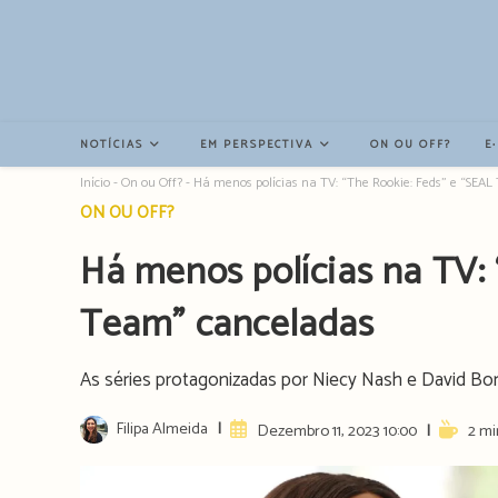
Resultados
da
pesquisa
-
sidebar
NOTÍCIAS
EM PERSPECTIVA
ON OU OFF?
E
Início
-
On ou Off?
-
Há menos polícias na TV: “The Rookie: Feds” e “SEA
Post
ON OU OFF?
category:
Há menos polícias na TV: 
Team” canceladas
As séries protagonizadas por Niecy Nash e David Bor
Post
Filipa Almeida
Artigo
Reading
Dezembro 11, 2023 10:00
2 mi
author:
publicado:
time: