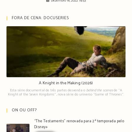
Dezembro 16, 2022 14:53
FORA DE CENA: DOCUSERIES
A Knight in the Making (2026)
Esta série documental de três partes desvenda o
behind the scenes
de "A
Knight of the Seven Kingdoms", nova série do universo "Game of Thrones".
ON OU OFF?
“The Testaments” renovada para 2ª temporada pelo
Disney+