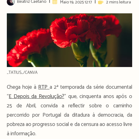
Post
Beatriz Caetano
Artigo
Reading
Maio 19, 2025 12:17
2 mins leitura
author:
publicado:
time:
_TATIUS_/CANVA
Chega hoje à
RTP
a 2ª temporada da série documental
“
E Depois da Revolução?
” que, cinquenta anos após o
25 de Abril, convida a reflectir sobre o caminho
percorrido por Portugal da ditadura à democracia, da
pobreza ao progresso social e da censura ao acesso livre
à informação.