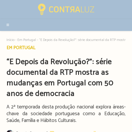
Resultados
da
pesquisa
-
sidebar
Início
-
Em Portugal
-
“E Depois da Revolução?”: série documental da RTP mostra 
Post
EM PORTUGAL
category:
“E Depois da Revolução?”: série
documental da RTP mostra as
mudanças em Portugal com 50
anos de democracia
A 2ª temporada desta produção nacional explora áreas-
chave da sociedade portuguesa como a Educação,
Saúde, Família e Hábitos Culturais.