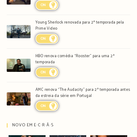
ON
Young Sherlock renovada para 2ª temporada pela
Prime Video
ON
HBO renova comédia “Rooster” para uma 2ª
temporada
ON
AMC renova “The Audacity” para 2ª temporada antes
da estreia da série em Portugal
ON
NOVO EM E∙C∙R∙Ã∙S