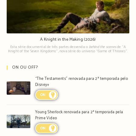
A Knight in the Making (2026)
Esta série documental de três partes desvenda o
behind the scenes
de "A
Knight of the Seven Kingdoms", nova série do universo "Game of Thrones".
ON OU OFF?
“The Testaments” renovada para 2ª temporada pelo
Disney+
ON
Young Sherlock renovada para 2ª temporada pela
Prime Video
ON