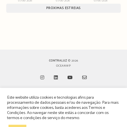
07/08/2026
07/08/2026
07/08/2026
PRÓXIMAS ESTREIAS
CONTRALUZ
© 2026
OCEANWP
Opens
Opens
Opens
Opens
Este website utiliza cookies e tecnologias afins para
in
in
in
in
TERMOS, CONDIÇÕES & POLÍTICA DE PRIVACIDADE
processamento de dados pessoais e/ou de navegação. Para mais
a
a
a
a
informações sobre cookies, basta acederes aos
Termos e
ESTATUTO EDITORIAL
Condições
. Ao navegar neste site estás a concordar com os
new
new
new
new
termos e condições de serviço do mesmo.
tab
tab
tab
tab
POLÍTICA DE PUBLICIDADE E ANÚNCIOS