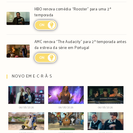
HBO renova comédia “Rooster” para uma 2ª
temporada
ON
AMC renova “The Audacity” para 2ª temporada antes
da estreia da série em Portugal
ON
NOVO EM E∙C∙R∙Ã∙S
06/08/2026
06/08/2026
06/08/2026