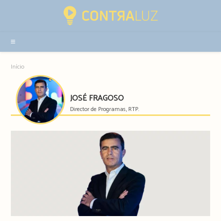
Resultados
da
pesquisa
-
sidebar
Início
JOSÉ FRAGOSO
Director de Programas, RTP.