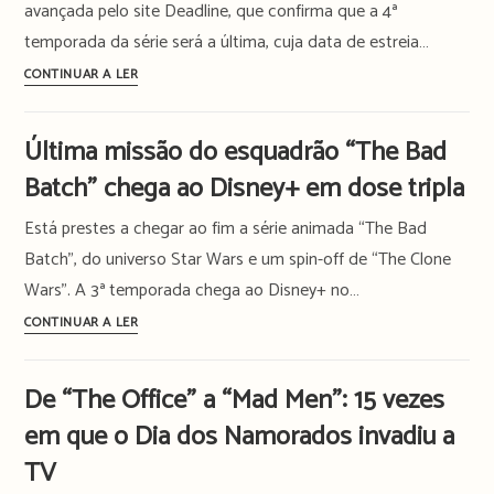
avançada pelo site Deadline, que confirma que a 4ª
que
temporada da série será a última, cuja data de estreia…
marcou
uma
“Nancy
CONTINUAR A LER
geração
Drew”
cancelada
Última missão do esquadrão “The Bad
pelo
Batch” chega ao Disney+ em dose tripla
canal
The
Está prestes a chegar ao fim a série animada “The Bad
CW
Batch”, do universo Star Wars e um spin-off de “The Clone
Wars”. A 3ª temporada chega ao Disney+ no…
Última
CONTINUAR A LER
missão
do
De “The Office” a “Mad Men”: 15 vezes
esquadrão
em que o Dia dos Namorados invadiu a
“The
Bad
TV
Batch”