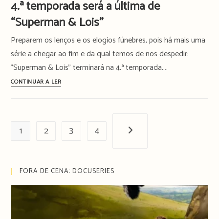
4.ª temporada será a última de
Portugal
de
“Superman & Lois”
“The
Flash”
Preparem os lenços e os elogios fúnebres, pois há mais uma
será
série a chegar ao fim e da qual temos de nos despedir:
a
"Superman & Lois" terminará na 4.ª temporada.…
última
4.ª
CONTINUAR A LER
temporada
será
a
1
2
última
3
4
Próxima página
de
“Superman
&
FORA DE CENA: DOCUSERIES
Lois”