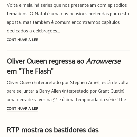
Volta e meia, há séries que nos presenteiam com episódios
chega
ao
temáticos. O Natal é uma das ocasiões preferidas para esta
Disney+
aposta, mas também é comum encontrarmos capítulos
em
dedicados a celebrações…
dose
De
CONTINUAR A LER
tripla
“The
Office”
Oliver Queen regressa ao
Arrowverse
a
em “The Flash”
“Mad
Men”:
Oliver Queen (interpretado por Stephen Amell) está de volta
15
para se juntar a Barry Allen (interpretado por Grant Gustin)
vezes
uma derradeira vez na 9ª e última temporada da série "The…
em
que
Oliver
CONTINUAR A LER
o
Queen
Dia
regressa
RTP mostra os bastidores das
dos
ao