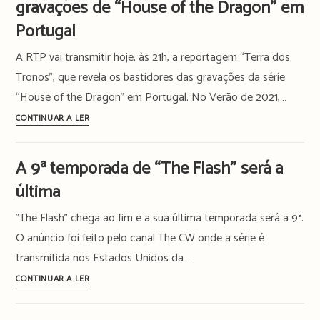
gravações de “House of the Dragon” em
Namorados
Arrowverse
invadiu
em
Portugal
a
“The
A RTP vai transmitir hoje, às 21h, a reportagem “Terra dos
TV
Flash”
Tronos”, que revela os bastidores das gravações da série
“House of the Dragon” em Portugal. No Verão de 2021,…
RTP
CONTINUAR A LER
mostra
os
A 9ª temporada de “The Flash” será a
bastidores
última
das
gravações
"The Flash" chega ao fim e a sua última temporada será a 9ª.
de
O anúncio foi feito pelo canal The CW onde a série é
“House
transmitida nos Estados Unidos da…
of
the
A
CONTINUAR A LER
Dragon”
9ª
em
temporada