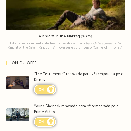
A Knight in the Making (2026)
Esta série documental de três partes desvenda o
behind the scenes
de "A
Knight of the Seven Kingdoms", nova série do universo "Game of Thrones".
ON OU OFF?
“The Testaments” renovada para 2ª temporada pelo
Disney+
ON
Young Sherlock renovada para 2ª temporada pela
Prime Video
ON