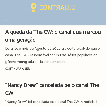
Resultados
da
pesquisa
-
sidebar
A queda da The CW: o canal que marcou
uma geração
Durante o mês de Agosto de 2022 era certo e sabido que o
canal The CW – responsável por muitas séries populares do
género young adult –, ia ser comprada…
A
CONTINUAR A LER
queda
da
“Nancy Drew” cancelada pelo canal The
The
CW
CW:
o
"Nancy Drew" foi cancelada pelo canal The CW. A notícia é
canal