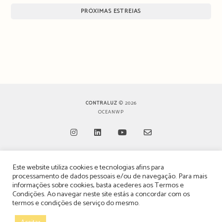
PRÓXIMAS ESTREIAS
CONTRALUZ
© 2026
OCEANWP
Opens
Opens
Opens
Opens
Este website utiliza cookies e tecnologias afins para
in
in
in
in
TERMOS, CONDIÇÕES & POLÍTICA DE PRIVACIDADE
processamento de dados pessoais e/ou de navegação. Para mais
a
a
a
a
informações sobre cookies, basta acederes aos
Termos e
ESTATUTO EDITORIAL
Condições
. Ao navegar neste site estás a concordar com os
new
new
new
new
termos e condições de serviço do mesmo.
tab
tab
tab
tab
POLÍTICA DE PUBLICIDADE E ANÚNCIOS