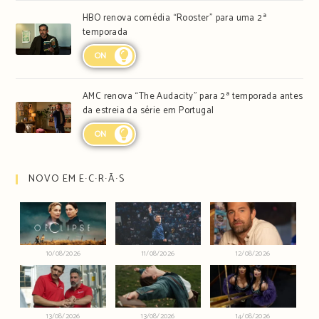
HBO renova comédia “Rooster” para uma 2ª
temporada
ON
AMC renova “The Audacity” para 2ª temporada antes
da estreia da série em Portugal
ON
NOVO EM E∙C∙R∙Ã∙S
10/08/2026
11/08/2026
12/08/2026
13/08/2026
13/08/2026
14/08/2026