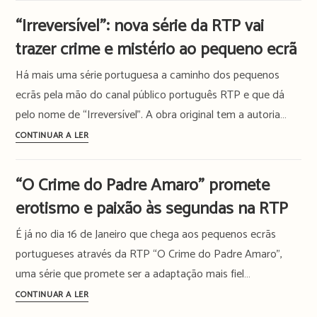
série
chega
da
“Irreversível”: nova série da RTP vai
às
RTP
trazer crime e mistério ao pequeno ecrã
noites
da
Há mais uma série portuguesa a caminho dos pequenos
RTP
ecrãs pela mão do canal público português RTP e que dá
em
pelo nome de “Irreversível”. A obra original tem a autoria…
dose
dupla
“Irreversível”:
CONTINUAR A LER
com
nova
“Emília”
série
“O Crime do Padre Amaro” promete
e
da
erotismo e paixão às segundas na RTP
“Capitães
RTP
do
vai
É já no dia 16 de Janeiro que chega aos pequenos ecrãs
Açúcar”
trazer
portugueses através da RTP “O Crime do Padre Amaro”,
crime
uma série que promete ser a adaptação mais fiel…
e
mistério
“O
CONTINUAR A LER
ao
Crime