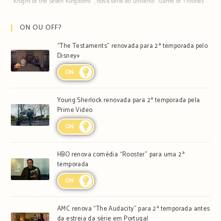
Knight of the Seven Kingdoms", nova série do universo "Game of Thrones".
ON OU OFF?
“The Testaments” renovada para 2ª temporada pelo
Disney+
ON
Young Sherlock renovada para 2ª temporada pela
Prime Video
ON
HBO renova comédia “Rooster” para uma 2ª
temporada
ON
AMC renova “The Audacity” para 2ª temporada antes
da estreia da série em Portugal