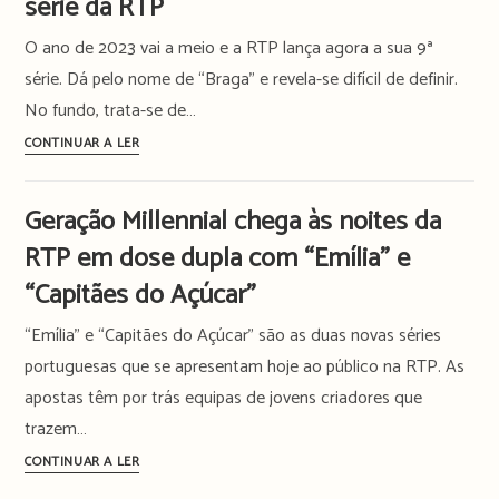
série da RTP
de
O ano de 2023 vai a meio e a RTP lança agora a sua 9ª
Agosto
na
série. Dá pelo nome de “Braga” e revela-se difícil de definir.
RTP
No fundo, trata-se de…
de
O
CONTINUAR A LER
segunda
mistério
a
espreita
Geração Millennial chega às noites da
sexta-
entre
feira
RTP em dose dupla com “Emília” e
a
reflexão
“Capitães do Açúcar”
e
“Emília” e “Capitães do Açúcar” são as duas novas séries
a
representatividade
portuguesas que se apresentam hoje ao público na RTP. As
em
apostas têm por trás equipas de jovens criadores que
“Braga”,
trazem…
a
Geração
CONTINUAR A LER
nova
Millennial