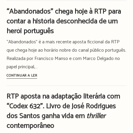
pequeno
do
“Abandonados” chega hoje à RTP para
ecrã
Padre
contar a história desconhecida de um
Amaro”
promete
herói português
erotismo
“Abandonados” é a mais recente aposta ficcional da RTP
e
paixão
que chega hoje ao horário nobre do canal público português.
às
Realizada por Francisco Manso e com Marco Delgado no
segundas
papel principal,…
na
“Abandonados”
CONTINUAR A LER
RTP
chega
hoje
RTP aposta na adaptação literária com
à
“Codex 632”. Livro de José Rodrigues
RTP
para
dos Santos ganha vida em
thriller
contar
contemporâneo
a