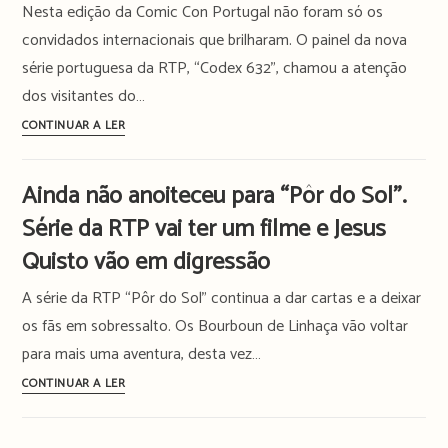
história
Nesta edição da Comic Con Portugal não foram só os
desconhecida
convidados internacionais que brilharam. O painel da nova
de
série portuguesa da RTP, “Codex 632”, chamou a atenção
um
dos visitantes do…
herói
RTP
CONTINUAR A LER
português
aposta
na
Ainda não anoiteceu para “Pôr do Sol”.
adaptação
Série da RTP vai ter um filme e Jesus
literária
com
Quisto vão em digressão
“Codex
A série da RTP “Pôr do Sol” continua a dar cartas e a deixar
632”.
Livro
os fãs em sobressalto. Os Bourboun de Linhaça vão voltar
de
para mais uma aventura, desta vez…
José
Ainda
CONTINUAR A LER
Rodrigues
não
dos
anoiteceu
Santos