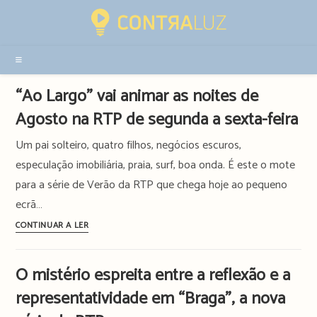
Resultados
da
pesquisa
-
sidebar
“Ao Largo” vai animar as noites de
Agosto na RTP de segunda a sexta-feira
Um pai solteiro, quatro filhos, negócios escuros,
especulação imobiliária, praia, surf, boa onda. É este o mote
para a série de Verão da RTP que chega hoje ao pequeno
ecrã…
“Ao
CONTINUAR A LER
Largo”
vai
O mistério espreita entre a reflexão e a
animar
representatividade em “Braga”, a nova
as
noites