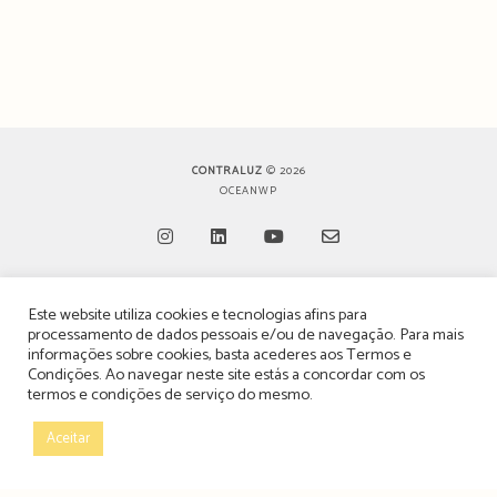
CONTRALUZ
© 2026
OCEANWP
Opens
Opens
Opens
Opens
Este website utiliza cookies e tecnologias afins para
in
in
in
in
TERMOS, CONDIÇÕES & POLÍTICA DE PRIVACIDADE
processamento de dados pessoais e/ou de navegação. Para mais
a
a
a
a
informações sobre cookies, basta acederes aos
Termos e
ESTATUTO EDITORIAL
Condições
. Ao navegar neste site estás a concordar com os
new
new
new
new
termos e condições de serviço do mesmo.
tab
tab
tab
tab
POLÍTICA DE PUBLICIDADE E ANÚNCIOS
Aceitar
CONTACTOS