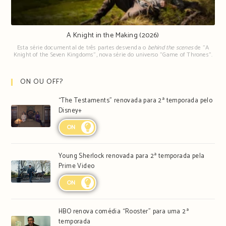
A Knight in the Making (2026)
Esta série documental de três partes desvenda o
behind the scenes
de "A
Knight of the Seven Kingdoms", nova série do universo "Game of Thrones".
ON OU OFF?
“The Testaments” renovada para 2ª temporada pelo
Disney+
ON
Young Sherlock renovada para 2ª temporada pela
Prime Video
ON
HBO renova comédia “Rooster” para uma 2ª
temporada