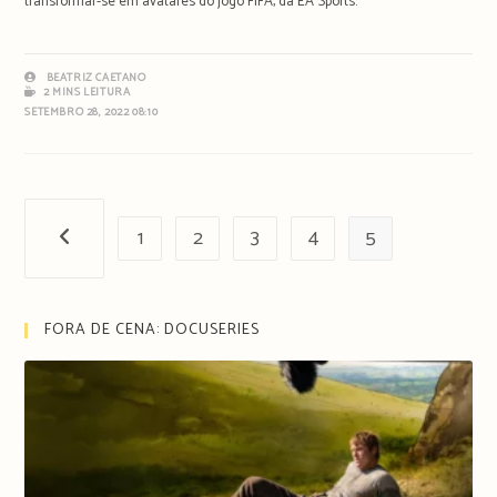
transformar-se em avatares do jogo FIFA, da EA Sports.
BEATRIZ CAETANO
2 MINS LEITURA
SETEMBRO 28, 2022 08:10
1
2
3
4
5
Página anterior
FORA DE CENA: DOCUSERIES