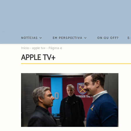
Resultados
da
pesquisa
-
sidebar
NOTÍCIAS
EM PERSPECTIVA
ON OU OFF?
E
Início
-
apple tv+
-
Página 4
APPLE TV+