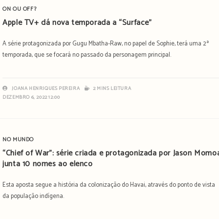
ON OU OFF?
Apple TV+ dá nova temporada a “Surface”
A série protagonizada por Gugu Mbatha-Raw, no papel de Sophie, terá uma 2ª
temporada, que se focará no passado da personagem principal.
JOANA HENRIQUES PEREIRA
2 MINS LEITURA
DEZEMBRO 6, 2022 12:00
NO MUNDO
“Chief of War”: série criada e protagonizada por Jason Momo
junta 10 nomes ao elenco
Esta aposta segue a história da colonização do Havai, através do ponto de vista
da população indígena.