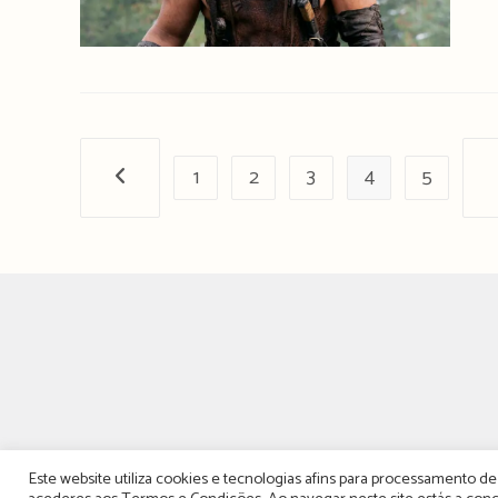
1
2
3
4
5
Página anterior
TERMOS, CONDIÇÕES &
Este website utiliza cookies e tecnologias afins para processamento 