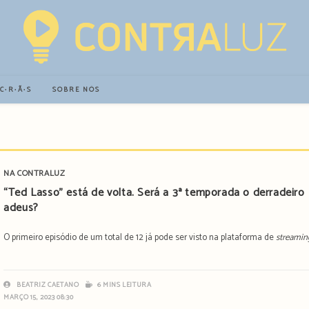
∙C∙R∙Ã∙S
SOBRE NÓS
NA CONTRALUZ
“Ted Lasso” está de volta. Será a 3ª temporada o derradeiro
adeus?
O primeiro episódio de um total de 12 já pode ser visto na plataforma de
streamin
BEATRIZ CAETANO
6 MINS LEITURA
MARÇO 15, 2023 08:30