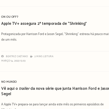
ON OU OFF?
Apple TV+ assegura 2ª temporada de “Shrinking”
Protagonizada por Harrison Ford e Jason Segel, "Shrinking" estreou há pouco mai
de um mês.
BEATRIZ CAETANO
2 MINS LEITURA
MARÇO 14, 2023 15:03
NO MUNDO
Vê aqui o
trailer
da nova série que junta Harrison Ford e Jaso
Segel
A Apple TV+ prepara-se para lançar ainda este mês os primeiros episódios de