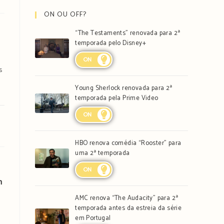
ON OU OFF?
“The Testaments” renovada para 2ª
temporada pelo Disney+
ON
s
Young Sherlock renovada para 2ª
temporada pela Prime Video
ON
HBO renova comédia “Rooster” para
uma 2ª temporada
ON
n
AMC renova “The Audacity” para 2ª
temporada antes da estreia da série
em Portugal