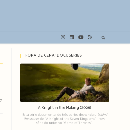
FORA DE CENA: DOCUSERIES
g
.
A Knight in the Making (2026)
Esta série documental de três partes desvenda o
behind
the scenes
de "A Knight of the Seven Kingdoms", nova
série do universo "Game of Thrones".