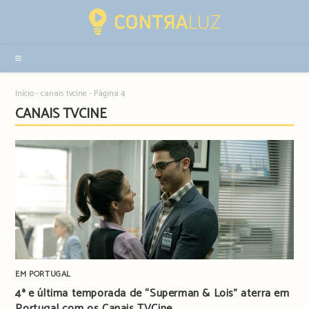
Resultados
da
pesquisa
-
sidebar
Início
-
canais tvcine
-
Página 4
CANAIS TVCINE
EM PORTUGAL
4ª e última temporada de “Superman & Lois” aterra em
Portugal com os Canais TVCine