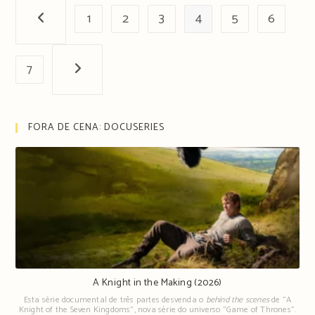
1
2
3
4
5
6
Página anterior
7
Próxima página
FORA DE CENA: DOCUSERIES
A Knight in the Making (2026)
Esta série documental de três partes desvenda o
behind the scenes
de "A
Knight of the Seven Kingdoms", nova série do universo "Game of Thrones".