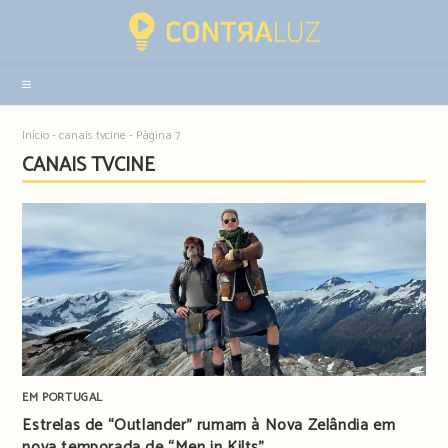
Resultados
da
pesquisa
-
sidebar
Início
-
canais tvcine
-
Página 7
CANAIS TVCINE
EM PORTUGAL
Estrelas de “Outlander” rumam à Nova Zelândia em
nova temporada de “Men in Kilts”