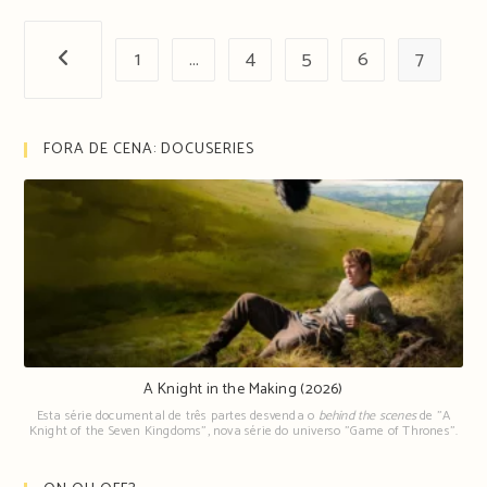
1
…
4
5
6
7
Página anterior
FORA DE CENA: DOCUSERIES
A Knight in the Making (2026)
Esta série documental de três partes desvenda o
behind the scenes
de "A
Knight of the Seven Kingdoms", nova série do universo "Game of Thrones".