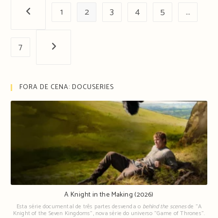
1
2
3
4
5
…
Página anterior
7
Próxima página
FORA DE CENA: DOCUSERIES
A Knight in the Making (2026)
Esta série documental de três partes desvenda o
behind the scenes
de "A
Knight of the Seven Kingdoms", nova série do universo "Game of Thrones".