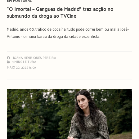
EM PORTUGAL
“O Imortal – Gangues de Madrid” traz acção no
submundo da droga ao TVCine
Madrid, anos 90, tráfico de cocaína: tudo pode correr bem ou mal a José-
António - o maior barão da droga da cidade espanhola.
JOANA HENRIQUES PEREIRA
3 MINS LEITURA
MAIO 20, 2025 14:00