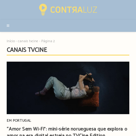
Resultados
da
pesquisa
-
sidebar
Início
-
canais tvcine
-
Página 2
CANAIS TVCINE
EM PORTUGAL
“Amor Sem Wi-Fi”: mini-série norueguesa que explora o
amor na era digital estreia no TVCine Edition