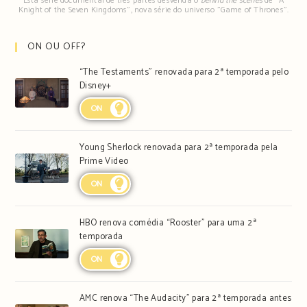
Esta série documental de três partes desvenda o
behind the scenes
de "A
Knight of the Seven Kingdoms", nova série do universo "Game of Thrones".
ON OU OFF?
“The Testaments” renovada para 2ª temporada pelo
Disney+
ON
Young Sherlock renovada para 2ª temporada pela
Prime Video
ON
HBO renova comédia “Rooster” para uma 2ª
temporada
ON
AMC renova “The Audacity” para 2ª temporada antes