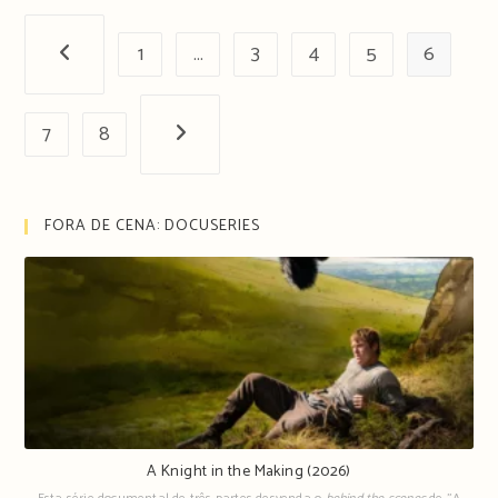
1
…
3
4
5
6
Página anterior
7
8
Próxima página
FORA DE CENA: DOCUSERIES
A Knight in the Making (2026)