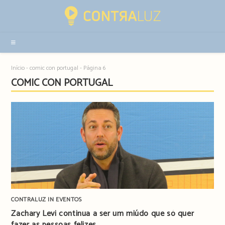
Resultados
da
pesquisa
-
sidebar
Início
-
comic con portugal
-
Página 6
COMIC CON PORTUGAL
CONTRALUZ IN EVENTOS
Zachary Levi continua a ser um miúdo que só quer
fazer as pessoas felizes