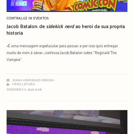
CONTRALUZ IN EVENTOS
Jacob Batalon: de
sidekick nerd
ao herói da sua própria
história
«É uma mensagem espetacular para passar, e por isso quis entregar
muito de mim à série», confessa Jacob Batalon sobre "Reginald The
Vampire".
JOANA HENRIQUES PEREIRA
7 MINS LEITURA
DEZEMBRO 9, 2022 01:08