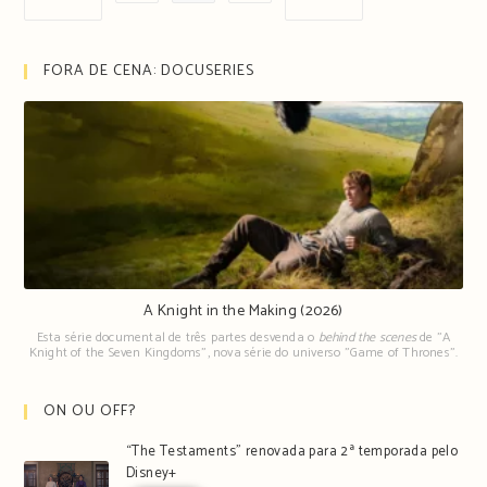
FORA DE CENA: DOCUSERIES
A Knight in the Making (2026)
Esta série documental de três partes desvenda o
behind the scenes
de "A
Knight of the Seven Kingdoms", nova série do universo "Game of Thrones".
ON OU OFF?
“The Testaments” renovada para 2ª temporada pelo
Disney+