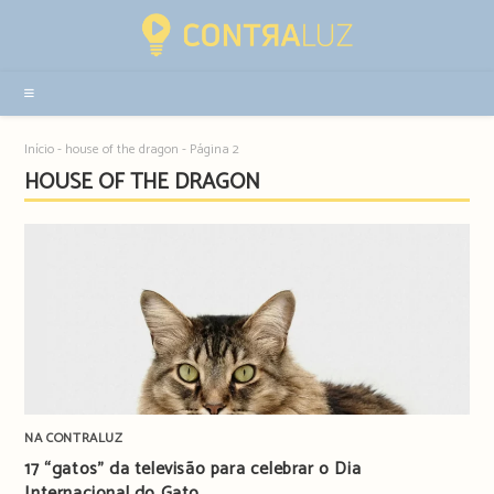
Resultados
da
pesquisa
-
sidebar
Início
-
house of the dragon
-
Página 2
HOUSE OF THE DRAGON
NA CONTRALUZ
17 “gatos” da televisão para celebrar o Dia
Internacional do Gato