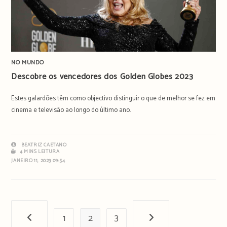
NO MUNDO
Descobre os vencedores dos Golden Globes 2023
Estes galardões têm como objectivo distinguir o que de melhor se fez em
cinema e televisão ao longo do último ano.
BEATRIZ CAETANO
4 MINS LEITURA
JANEIRO 11, 2023 09:54
1
2
3
Página anterior
Próxima página