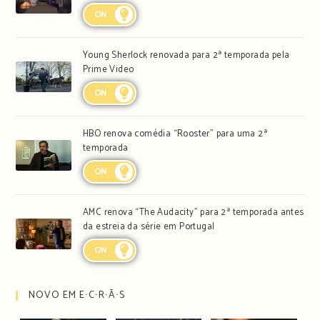
ON
Young Sherlock renovada para 2ª temporada pela
Prime Video
ON
HBO renova comédia “Rooster” para uma 2ª
temporada
ON
AMC renova “The Audacity” para 2ª temporada antes
da estreia da série em Portugal
ON
NOVO EM E∙C∙R∙Ã∙S