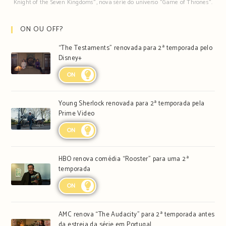
Knight of the Seven Kingdoms", nova série do universo "Game of Thrones".
ON OU OFF?
“The Testaments” renovada para 2ª temporada pelo
Disney+
ON
Young Sherlock renovada para 2ª temporada pela
Prime Video
ON
HBO renova comédia “Rooster” para uma 2ª
temporada
ON
AMC renova “The Audacity” para 2ª temporada antes
da estreia da série em Portugal