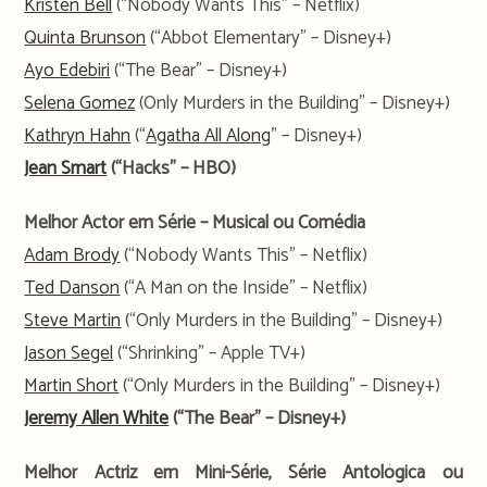
Kristen Bell
(“Nobody Wants This” – Netflix)
Quinta Brunson
(“Abbot Elementary” – Disney+)
Ayo Edebiri
(“The Bear” – Disney+)
Selena Gomez
(Only Murders in the Building” – Disney+)
Kathryn Hahn
(“
Agatha All Along
” – Disney+)
Jean Smart
(“Hacks” – HBO)
Melhor Actor em Série – Musical ou Comédia
Adam Brody
(“Nobody Wants This” – Netflix)
Ted Danson
(“A Man on the Inside” – Netflix)
Steve Martin
(“Only Murders in the Building” – Disney+)
Jason Segel
(“Shrinking” – Apple TV+)
Martin Short
(“Only Murders in the Building” – Disney+)
Jeremy Allen White
(“The Bear” – Disney+)
Melhor Actriz em
Mini-Série, Série Antológica ou