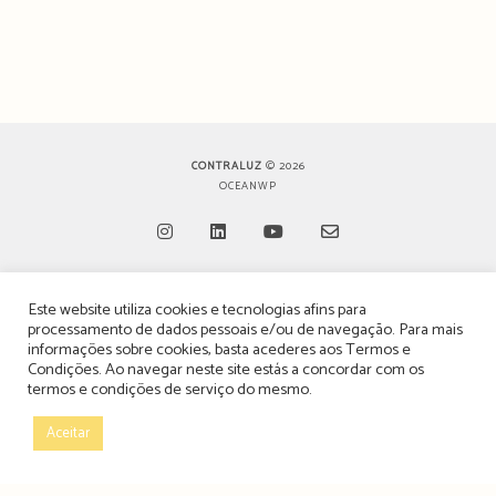
CONTRALUZ
© 2026
OCEANWP
Opens
Opens
Opens
Opens
Este website utiliza cookies e tecnologias afins para
in
in
in
in
TERMOS, CONDIÇÕES & POLÍTICA DE PRIVACIDADE
processamento de dados pessoais e/ou de navegação. Para mais
a
a
a
a
informações sobre cookies, basta acederes aos
Termos e
ESTATUTO EDITORIAL
Condições
. Ao navegar neste site estás a concordar com os
new
new
new
new
termos e condições de serviço do mesmo.
tab
tab
tab
tab
POLÍTICA DE PUBLICIDADE E ANÚNCIOS
Aceitar
CONTACTOS