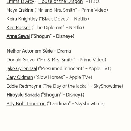
Emma D’Arcy
(“
House of the Dragon
” – HBO)
Maya Erskine
(“Mr. and Mrs. Smith” – Prime Video)
Keira Knightley
(“Black Doves” – Netflix)
Keri Russell
(“The Diplomat” – Netflix)
Anna Sawai
(“Shõgun” – Disney+)
Melhor Actor em Série – Drama
Donald Glover
(“Mr. & Mrs. Smith” – Prime Video)
Jake Gyllenhaal
(“Presumed Innocent” – Apple TV+)
Gary Oldman
(“Slow Horses” – Apple TV+)
Eddie Redmayne
(The Day of the Jackal” – SkyShowtime)
Hiroyuki Sanada
(“Shõgun” – Disney+)
Billy Bob Thornton
(“Landman” – SkyShowtime)