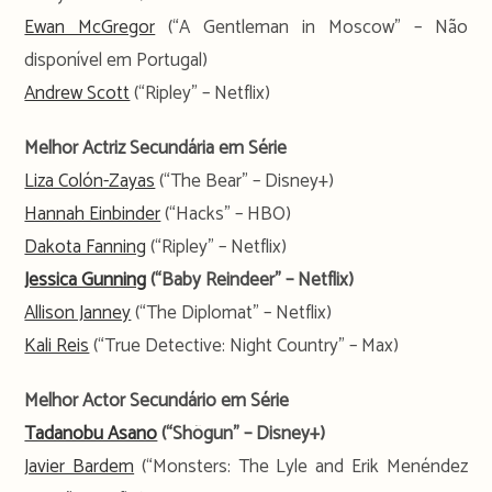
Ewan McGregor
(“A Gentleman in Moscow” – Não
disponível em Portugal)
Andrew Scott
(“Ripley” – Netflix)
Melhor Actriz Secundária em Série
Liza Colón-Zayas
(“The Bear” – Disney+)
Hannah Einbinder
(“Hacks” – HBO)
Dakota Fanning
(“Ripley” – Netflix)
Jessica Gunning
(“Baby Reindeer” – Netflix)
Allison Janney
(“The Diplomat” – Netflix)
Kali Reis
(“True Detective: Night Country” – Max)
Melhor Actor Secundário em Série
Tadanobu Asano
(“Shõgun” – Disney+)
Javier Bardem
(“Monsters: The Lyle and Erik Menéndez