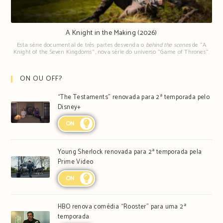
A Knight in the Making (2026)
Esta série documental de três partes desvenda o
behind the scenes
de "A
Knight of the Seven Kingdoms", nova série do universo "Game of Thrones".
ON OU OFF?
“The Testaments” renovada para 2ª temporada pelo
Disney+
ON
Young Sherlock renovada para 2ª temporada pela
Prime Video
ON
HBO renova comédia “Rooster” para uma 2ª
temporada