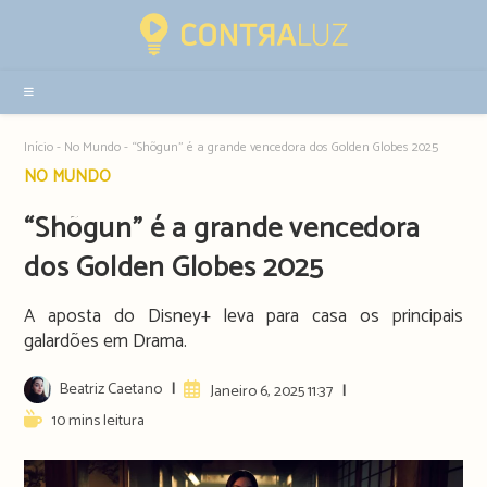
Resultados
da
pesquisa
-
sidebar
Início
-
No Mundo
-
“Shõgun” é a grande vencedora dos Golden Globes 2025
Post
NO MUNDO
category:
“Shõgun” é a grande vencedora
dos Golden Globes 2025
A aposta do Disney+ leva para casa os principais
galardões em Drama.
Post
Beatriz Caetano
Artigo
Janeiro 6, 2025 11:37
author:
publicado:
Reading
10 mins leitura
time: