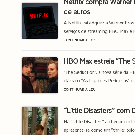
Netflix compra Warner 
HBO
se
Max
de euros
à
2ª
A Netflix vai adquirir a Warner Bro
temporada
serviços de streaming HBO Max e 
de
Netflix
“Task”
CONTINUAR A LER
compra
da
Warner
HBO
HBO Max estreia “The 
Bros.,
Max
HBO
"The Seduction", a nova série da 
e
clássico “As Ligações Perigosas” d
HBO
HBO
CONTINUAR A LER
Max
Max
por
estreia
71,2
“Little Disasters” com
“The
mil
Seduction”
Há "Little Disasters" a chegar em b
milhões
com
apresenta-se como um "thriller ps
de
Diane