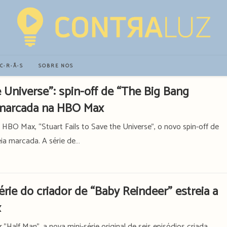
∙C∙R∙Ã∙S
SOBRE NÓS
e Universe”: spin-off de “The Big Bang
a marcada na HBO Max
 HBO Max, “Stuart Fails to Save the Universe”, o novo spin-off de
eia marcada. A série de…
érie do criador de “Baby Reindeer” estreia a
x
Half Man", a nova mini-série original de seis episódios criada,