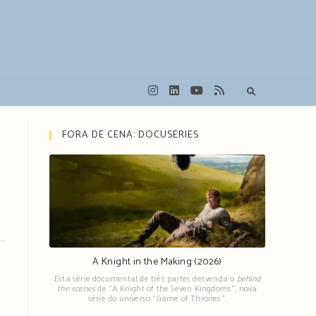
FORA DE CENA: DOCUSERIES
A Knight in the Making (2026)
Esta série documental de três partes desvenda o
behind
the scenes
de "A Knight of the Seven Kingdoms", nova
série do universo "Game of Thrones".