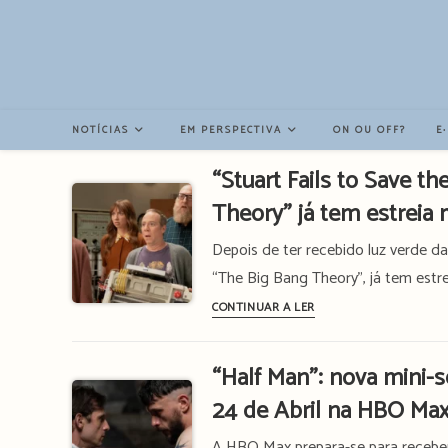
Resultados
da
pesquisa
-
sidebar
NOTÍCIAS
EM PERSPECTIVA
ON OU OFF?
E
“Stuart Fails to Save th
Theory” já tem estrei
Depois de ter recebido luz verde da
“The Big Bang Theory”, já tem estr
“Stuart
CONTINUAR A LER
Fails
to
“Half Man”: nova mini-s
Save
24 de Abril na HBO Ma
the
Universe”:
A HBO Max prepara-se para receber "