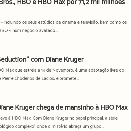
Bros., HBO e HBO Max por 71,2 mil milhões
s. - incluindo os seus estúdios de cinema e televisão, bem como os
HBO -, num negócio avaliado…
Seduction” com Diane Kruger
HBO Max que estreia a 14 de Novembro, é uma adaptação livre do
e Pierre Choderlos de Laclos, e promete…
 Diane Kruger chega de mansinho à HBO Max
reve à HBO Max. Com Diane Kruger no papel principal, a série
icológico complexo" onde o mistério abraça um grupo…