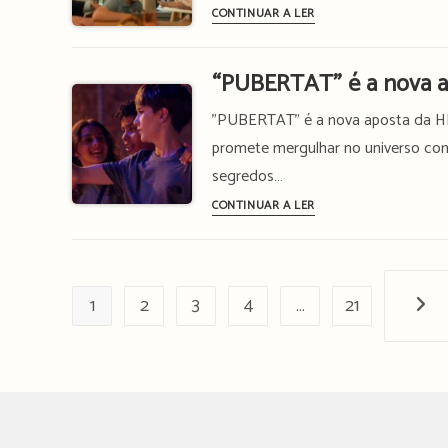
euros
“Little
CONTINUAR A LER
Kruger
Disasters”
com
“PUBERTAT” é a nova 
Diane
Kruger
"PUBERTAT" é a nova aposta da HBO
chega
promete mergulhar no universo con
de
segredos…
mansinho
“PUBERTAT”
CONTINUAR A LER
à
é
HBO
a
Max
nova
1
2
3
4
…
aposta
21
Próx
em
espanhol
da
HBO
Max