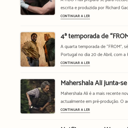
spin-
escrita e produzida por Richard G
off
“Half
de
CONTINUAR A LER
Man”:
“The
nova
Big
4ª temporada de “FROM
mini-
Bang
série
Theory”
A quarta temporada de “FROM”, série
do
já
Portugal no dia 20 de Abril, com 
criador
tem
4ª
CONTINUAR A LER
de
estreia
temporada
“Baby
marcada
de
Reindeer”
na
Mahershala Ali junta-s
“FROM”
estreia
HBO
chega
Mahershala Ali é a mais recente n
a
Max
hoje
actualmente em pré-produção. O act
24
à
de
Mahershala
CONTINUAR A LER
HBO
Abril
Ali
Max
na
junta-