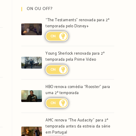
ON OU OFF?
“The Testaments” renovada para 2ª
temporada pelo Disney+
ON
Young Sherlock renovada para 2ª
temporada pela Prime Video
ON
HBO renova comédia “Rooster” para
uma 2ª temporada
ON
AMC renova “The Audacity” para 2ª
temporada antes da estreia da série
em Portugal