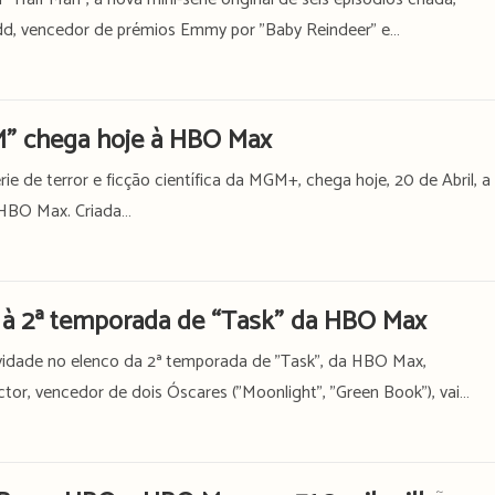
add, vencedor de prémios Emmy por "Baby Reindeer" e…
” chega hoje à HBO Max
 de terror e ficção científica da MGM+, chega hoje, 20 de Abril, a
a HBO Max. Criada…
e à 2ª temporada de “Task” da HBO Max
ovidade no elenco da 2ª temporada de "Task", da HBO Max,
or, vencedor de dois Óscares ("Moonlight", "Green Book"), vai…