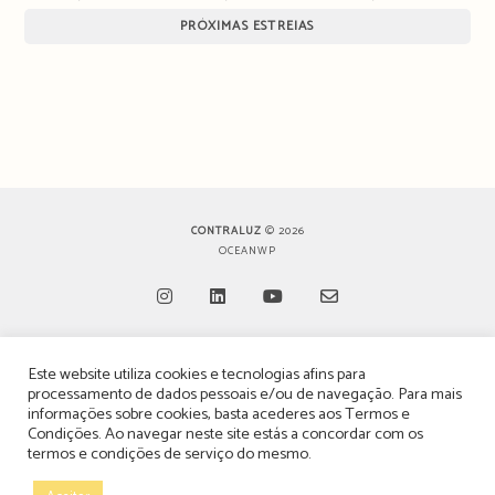
PRÓXIMAS ESTREIAS
CONTRALUZ
© 2026
OCEANWP
Opens
Opens
Opens
Opens
Este website utiliza cookies e tecnologias afins para
in
in
in
in
TERMOS, CONDIÇÕES & POLÍTICA DE PRIVACIDADE
processamento de dados pessoais e/ou de navegação. Para mais
a
a
a
a
informações sobre cookies, basta acederes aos
Termos e
ESTATUTO EDITORIAL
Condições
. Ao navegar neste site estás a concordar com os
new
new
new
new
termos e condições de serviço do mesmo.
tab
tab
tab
tab
POLÍTICA DE PUBLICIDADE E ANÚNCIOS