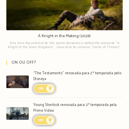
A Knight in the Making (2026)
Esta série documental de três partes desvenda o
behind the scenes
de "A
Knight of the Seven Kingdoms", nova série do universo "Game of Thrones".
ON OU OFF?
“The Testaments” renovada para 2ª temporada pelo
Disney+
ON
Young Sherlock renovada para 2ª temporada pela
Prime Video
ON