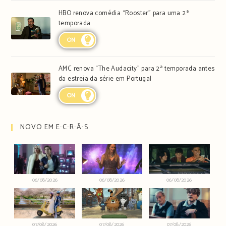
HBO renova comédia “Rooster” para uma 2ª
temporada
ON
AMC renova “The Audacity” para 2ª temporada antes
da estreia da série em Portugal
ON
NOVO EM E∙C∙R∙Ã∙S
06/08/2026
06/08/2026
06/08/2026
07/08/2026
07/08/2026
07/08/2026