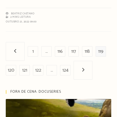
BEATRIZ CAETANO
2 MINS LEITURA
OUTUBRO 21, 2022 09:00
1
…
116
117
118
119
Página anterior
120
121
122
…
124
Próxima página
FORA DE CENA: DOCUSERIES