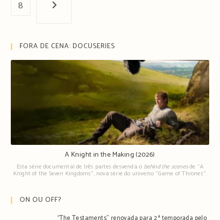
8
Próxima página
FORA DE CENA: DOCUSERIES
A Knight in the Making (2026)
Esta série documental de três partes desvenda o
behind the scenes
de "A
Knight of the Seven Kingdoms", nova série do universo "Game of Thrones".
ON OU OFF?
“The Testaments” renovada para 2ª temporada pelo