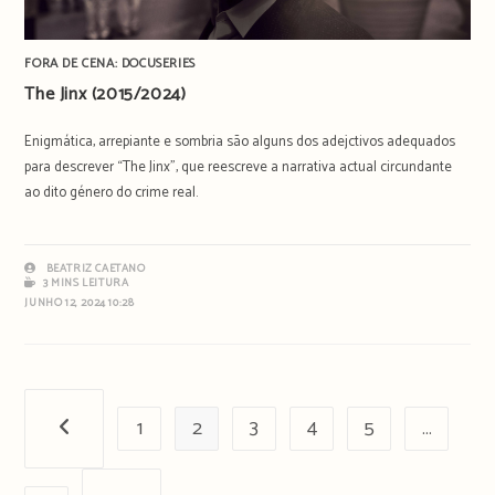
FORA DE CENA: DOCUSERIES
The Jinx (2015/2024)
Enigmática, arrepiante e sombria são alguns dos adejctivos adequados
para descrever “The Jinx”, que reescreve a narrativa actual circundante
ao dito género do crime real.
BEATRIZ CAETANO
3 MINS LEITURA
JUNHO 12, 2024 10:28
1
2
3
4
5
…
Página anterior