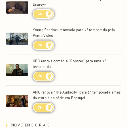
Disney+
ON
Young Sherlock renovada para 2ª temporada pela
Prime Video
ON
HBO renova comédia “Rooster” para uma 2ª
temporada
ON
AMC renova “The Audacity” para 2ª temporada antes
da estreia da série em Portugal
ON
NOVO EM E∙C∙R∙Ã∙S