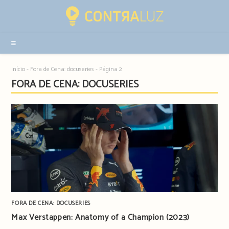
Resultados
da
pesquisa
-
sidebar
Início
-
Fora de Cena: docuseries
-
Página 2
FORA DE CENA: DOCUSERIES
FORA DE CENA: DOCUSERIES
Max Verstappen: Anatomy of a Champion (2023)