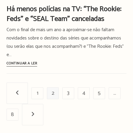
hoje!
Fall”
Há menos polícias na TV: “The Rookie:
é
Feds” e “SEAL Team” canceladas
o
novo
Com o final de mais um ano a aproximar-se não faltam
drama
novidades sobre o destino das séries que acompanhamos
exclusivo
(ou serão elas que nos acompanham?) e "The Rookie: Feds"
da
e…
SkyShowtime
Há
CONTINUAR A LER
menos
polícias
na
1
TV:
2
3
4
5
…
Página anterior
“The
Rookie:
8
Feds”
Próxima página
e
“SEAL