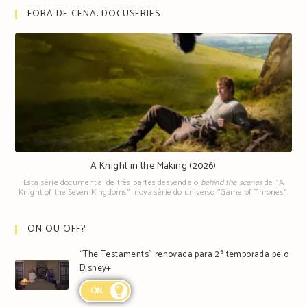
Team”
FORA DE CENA: DOCUSERIES
canceladas
A Knight in the Making (2026)
Esta série documental de três partes desvenda o
behind the scenes
de "A
Knight of the Seven Kingdoms", nova série do universo "Game of Thrones".
ON OU OFF?
“The Testaments” renovada para 2ª temporada pelo
Disney+
ON