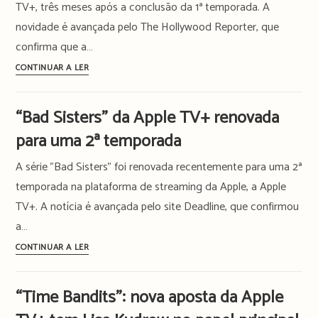
TV+, três meses após a conclusão da 1ª temporada. A
novidade é avançada pelo The Hollywood Reporter, que
confirma que a…
Apple
CONTINUAR A LER
TV+
dá
“Bad Sisters” da Apple TV+ renovada
nova
para uma 2ª temporada
temporada
a
A série "Bad Sisters" foi renovada recentemente para uma 2ª
“Surface”
temporada na plataforma de streaming da Apple, a Apple
TV+. A notícia é avançada pelo site Deadline, que confirmou
a…
“Bad
CONTINUAR A LER
Sisters”
da
“Time Bandits”: nova aposta da Apple
Apple
TV+