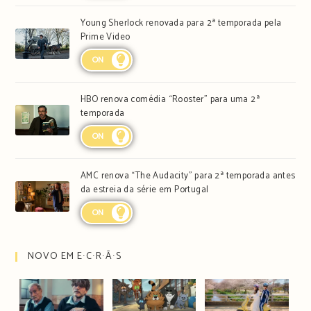
Young Sherlock renovada para 2ª temporada pela
Prime Video
ON
HBO renova comédia “Rooster” para uma 2ª
temporada
ON
AMC renova “The Audacity” para 2ª temporada antes
da estreia da série em Portugal
ON
NOVO EM E∙C∙R∙Ã∙S