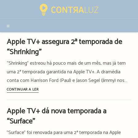
Resultados
da
pesquisa
-
sidebar
Apple TV+ assegura 2ª temporada de
“Shrinking”
“Shrinking” estreou há pouco mais de um mês, mas já tem
uma 2ª temporada garantida na Apple TV+. A dramédia
conta com Harrison Ford (Paul) e Jason Segel (Jimmy) nos…
Apple
CONTINUAR A LER
TV+
assegura
Apple TV+ dá nova temporada a
2ª
“Surface”
temporada
de
"Surface" foi renovada para uma 2ª temporada na Apple
“Shrinking”