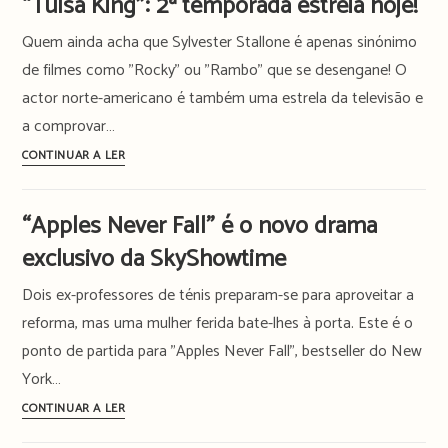
“Tulsa King”: 2ª temporada estreia hoje!
da
Quem ainda acha que Sylvester Stallone é apenas sinónimo
Apple
de filmes como "Rocky" ou "Rambo" que se desengane! O
actor norte-americano é também uma estrela da televisão e
a comprovar…
Sylvester
CONTINUAR A LER
Stallone
de
“Apples Never Fall” é o novo drama
novo
exclusivo da SkyShowtime
na
TV
Dois ex-professores de ténis preparam-se para aproveitar a
com
reforma, mas uma mulher ferida bate-lhes à porta. Este é o
“Tulsa
ponto de partida para "Apples Never Fall", bestseller do New
King”:
York…
2ª
temporada
“Apples
CONTINUAR A LER
estreia
Never