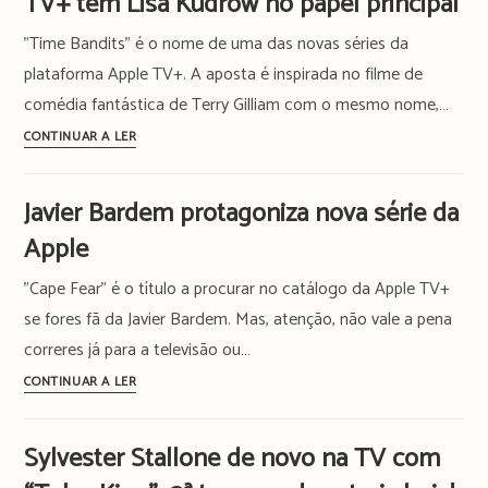
TV+ tem Lisa Kudrow no papel principal
renovada
"Time Bandits" é o nome de uma das novas séries da
para
plataforma Apple TV+. A aposta é inspirada no filme de
uma
comédia fantástica de Terry Gilliam com o mesmo nome,…
2ª
temporada
“Time
CONTINUAR A LER
Bandits”:
nova
Javier Bardem protagoniza nova série da
aposta
Apple
da
Apple
"Cape Fear" é o título a procurar no catálogo da Apple TV+
TV+
se fores fã da Javier Bardem. Mas, atenção, não vale a pena
tem
correres já para a televisão ou…
Lisa
Kudrow
Javier
CONTINUAR A LER
no
Bardem
papel
protagoniza
Sylvester Stallone de novo na TV com
principal
nova
série