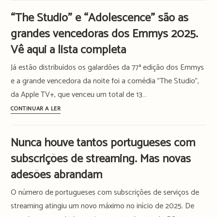
Hollywood.
os
“The Studio” e “Adolescence” são as
Malala
nomeados
grandes vencedoras dos Emmys 2025.
quer
para
ajudar
os
Vê aqui a lista completa
a
Emmys
Já estão distribuídos os galardões da 77ª edição dos Emmys
mudar
2026
essa
e a grande vencedora da noite foi a comédia "The Studio",
realidade
da Apple TV+, que venceu um total de 13…
“The
CONTINUAR A LER
Studio”
e
Nunca houve tantos portugueses com
“Adolescence”
subscrições de streaming. Mas novas
são
as
adesões abrandam
grandes
O número de portugueses com subscrições de serviços de
vencedoras
dos
streaming atingiu um novo máximo no início de 2025. De
Emmys