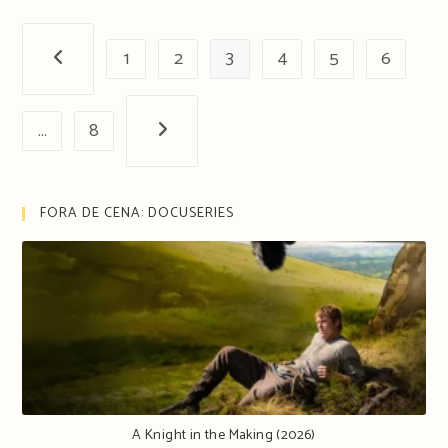
a
grande
1
vencedora
2
3
4
5
6
Página anterior
dos
Golden
…
8
Globes
Próxima página
2025
FORA DE CENA: DOCUSERIES
A Knight in the Making (2026)