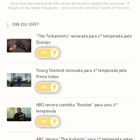
Esta série documental de três partes desvenda o
behind the scenes
de "A
Knight of the Seven Kingdoms", nova série do universo "Game of Thrones".
ON OU OFF?
“The Testaments” renovada para 2ª temporada pelo
Disney+
ON
Young Sherlock renovada para 2ª temporada pela
Prime Video
ON
HBO renova comédia “Rooster” para uma 2ª
temporada
ON
AMC renova “The Audacity” para 2ª temporada antes