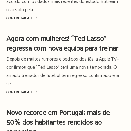
acordo com os dados mais recentes do estudo BStream,
2025.
realizado pela…
Vê
Nunca
CONTINUAR A LER
aqui
houve
a
tantos
lista
Agora com mulheres! “Ted Lasso”
portugueses
completa
regressa com nova equipa para treinar
com
subscrições
Depois de muitos rumores e pedidos dos fãs, a Apple TV+
de
confirmou que “Ted Lasso” terá uma nova temporada. O
streaming.
amado treinador de futebol tem regresso confirmado e já
Mas
se…
novas
adesões
Agora
CONTINUAR A LER
abrandam
com
mulheres!
Novo recorde em Portugal: mais de
“Ted
50% dos habitantes rendidos ao
Lasso”
regressa