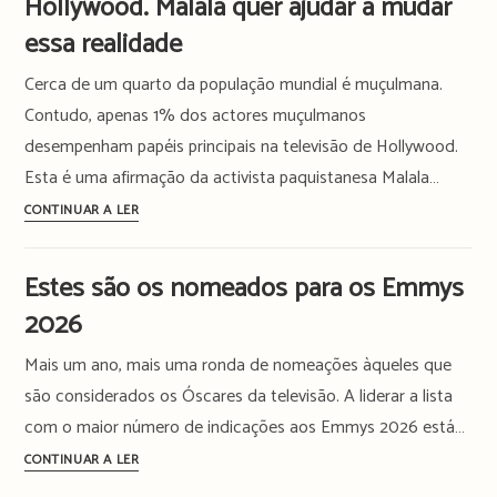
Hollywood. Malala quer ajudar a mudar
será
essa realidade
a
última
Cerca de um quarto da população mundial é muçulmana.
Contudo, apenas 1% dos actores muçulmanos
desempenham papéis principais na televisão de Hollywood.
Esta é uma afirmação da activista paquistanesa Malala…
Apenas
CONTINUAR A LER
1%
dos
Estes são os nomeados para os Emmys
actores
2026
muçulmanos
tem
Mais um ano, mais uma ronda de nomeações àqueles que
papéis
são considerados os Óscares da televisão. A liderar a lista
relevantes
com o maior número de indicações aos Emmys 2026 está…
na
TV
Estes
CONTINUAR A LER
de
são