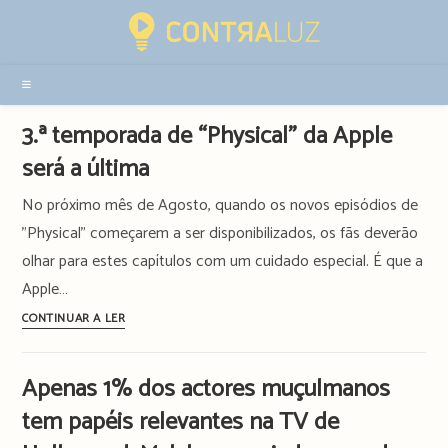
Resultados
da
pesquisa
-
sidebar
3.ª temporada de “Physical” da Apple
será a última
No próximo mês de Agosto, quando os novos episódios de
"Physical" começarem a ser disponibilizados, os fãs deverão
olhar para estes capítulos com um cuidado especial. É que a
Apple…
3.ª
CONTINUAR A LER
temporada
de
Apenas 1% dos actores muçulmanos
“Physical”
tem papéis relevantes na TV de
da
Apple