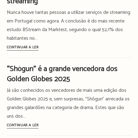
streaming
com
Nunca houve tantas pessoas a utilizar serviços de streaming
nova
equipa
em Portugal como agora. A conclusão é do mais recente
para
estudo BStream da Marktest, segundo o qual 52,1% dos
treinar
habitantes no…
Novo
CONTINUAR A LER
recorde
em
“Shõgun” é a grande vencedora dos
Portugal:
Golden Globes 2025
mais
de
Já são conhecidos os vencedores de mais uma edição dos
50%
Golden Globes 2025 e, sem surpresas, "Shõgun" arrecada os
dos
grandes galardões na categoria de drama. Estes que são
habitantes
uns dos…
rendidos
ao
“Shõgun”
CONTINUAR A LER
streaming
é