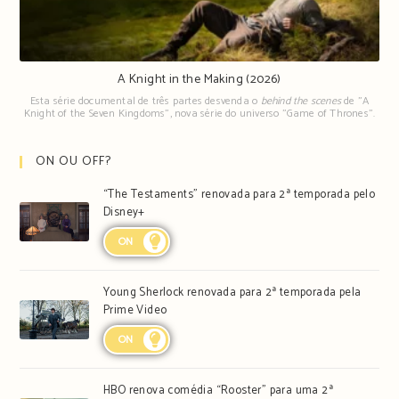
A Knight in the Making (2026)
Esta série documental de três partes desvenda o
behind the scenes
de "A
Knight of the Seven Kingdoms", nova série do universo "Game of Thrones".
ON OU OFF?
“The Testaments” renovada para 2ª temporada pelo
Disney+
ON
Young Sherlock renovada para 2ª temporada pela
Prime Video
ON
HBO renova comédia “Rooster” para uma 2ª