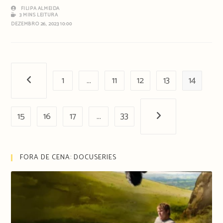
FILIPA ALMEIDA
3 MINS LEITURA
DEZEMBRO 26, 2023 10:00
1
…
11
12
13
14
Página anterior
15
16
17
…
33
Próxima página
FORA DE CENA: DOCUSERIES