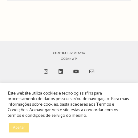
CONTRALUZ
© 2026
OCEANWP
Opens
Opens
Opens
Opens
Este website utiliza cookies e tecnologias afins para
in
in
in
in
TERMOS, CONDIÇÕES & POLÍTICA DE PRIVACIDADE
processamento de dados pessoais e/ou de navegação. Para mais
a
a
a
a
informações sobre cookies, basta acederes aos
Termos e
ESTATUTO EDITORIAL
Condições
. Ao navegar neste site estás a concordar com os
new
new
new
new
termos e condições de serviço do mesmo.
tab
tab
tab
tab
POLÍTICA DE PUBLICIDADE E ANÚNCIOS
Aceitar
CONTACTOS