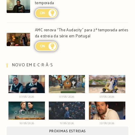
temporada
ON
AMC renova “The Audacity” para 2ª temporada antes
da estreia da série em Portugal
ON
NOVO EM E∙C∙R∙Ã∙S
07/08/2026
07/08/2026
07/08/2026
10/08/2026
11/08/2026
12/08/2026
PRÓXIMAS ESTREIAS